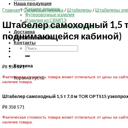
Наша продукция
Каталог товаров
Главная
/
Складская техника
/
Штабелеры
/
Штабелеры эле
Футеровочные изделия
Изделия из СВМПЭ
Штабелер самоходный 1,5 т
Комплектующие для конвейеров
Доставка
поднимающейся кабиной)
Опросные листы
Контакты
Искать:
Корзина
₽
8 358 571
Фактическая стоимость товара может отличаться от цены на сай
Корзина пуста.
наличие товара.
Штабелер самоходный 1,5 т 7,0 м TOR OPTS15 узкопр
₽
8 358 571
Фактическая стоимость товара может отличаться от цены на сай
наличие товара.