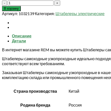
Количество
товара
В корзину
Штабелер
Артикул:
1032139
Категория:
Штабелеры электрические
самоходный
1,5
т
7,0
Описание
м
Детали
TOR
OPTS15
В интернет магазине REM вы можете купить Штабелеры са
узкопроходный
(с
Штабелеры самоходные узкопроходные идеально подходят 
поднимающейся
соответствуют всем требованиям.
кабиной)
Заказывая Штабелеры самоходные узкопроходные в нашем 
комплектацию склада или промышленного помещения нео
Страна производства
Китай
Родина бренда
Россия