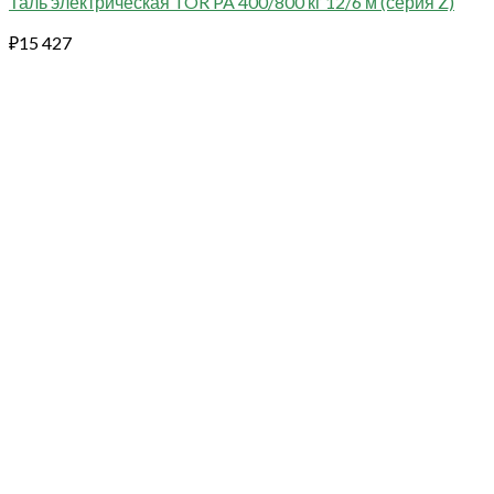
Таль электрическая TOR PA 400/800 кг 12/6 м (серия Z)
₽
15 427