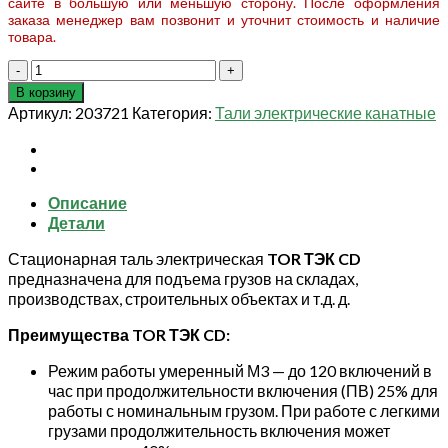
сайте в большую или меньшую сторону. После оформления
заказа менеджер вам позвонит и уточнит стоимость и наличие
товара.
Количество
товара
В корзину
СТАЦ.
Артикул:
203721
Категория:
Тали электрические канатные
Таль
электрическая
TOR
ТЭК
Описание
(CD)
Детали
г/
п
Стационарная таль электрическая
TOR ТЭК CD
0,5
предназначена для подъема грузов на складах,
т
производствах, строительных объектах и т.д. д.
9
м
Преимущества TOR ТЭК CD:
Режим работы умеренный М3 — до 120 включений в
час при продолжительности включения (ПВ) 25% для
работы с номинальным грузом. При работе с легкими
грузами продолжительность включения может