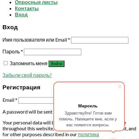
Опросные листы
Контакты
Вход
Вход
Имя пользователя или Email
*
Пароль
*
Запомнить меня
Войти
Забыли свой пароль?
Регистрация
Email
*
Марсель
A password will be sent to your email address.
Здравствуйте! Готов вам
помочь. Напишите мне, если у
Your personal data will be used to support your experience
вас появятся вопросы.
throughout this website, to manage access to your account, and
for other purposes described in our
политика