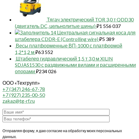
Тягач электрический TOR 3,0 т QDD30
(двигатель DC, цельнолитые шины)
₽
1 556 037
14 Центральная сигнальная коса для
штабелера CDDR-E (Controlling wire)
₽
5 389
Весы платформенные ВП-1000 с платформой
1,2*1,2 м
₽
63 552
Штабелер гидравлический 1,5 т 3,0 м XILIN
SDJAS1530 с раздвижными вилами и расширенными
опорами
₽
234 026
ООО «Техгрупп»
+7 (347) 246-67-78
+7 (927) 235-00-50
zakaz@tg-rf.ru
Отправляя форму, я даю согласие на обработку моих персональных
данных.