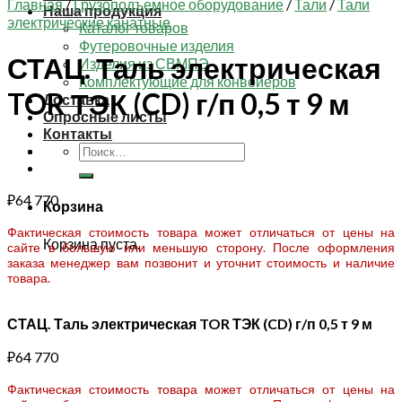
Главная
/
Грузоподъемное оборудование
/
Тали
/
Тали
Наша продукция
электрические канатные
Каталог товаров
Футеровочные изделия
СТАЦ. Таль электрическая
Изделия из СВМПЭ
Комплектующие для конвейеров
TOR ТЭК (CD) г/п 0,5 т 9 м
Доставка
Опросные листы
Контакты
Искать:
₽
64 770
Корзина
Фактическая стоимость товара может отличаться от цены на
Корзина пуста.
сайте в большую или меньшую сторону. После оформления
заказа менеджер вам позвонит и уточнит стоимость и наличие
товара.
СТАЦ. Таль электрическая TOR ТЭК (CD) г/п 0,5 т 9 м
₽
64 770
Фактическая стоимость товара может отличаться от цены на