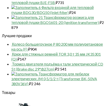
тепловой пушки BJE-F5B
₽
731
6 Фильтр входной для тепловой
пушки BDG30/BDG50 (Inlet filter)
₽
24
21 Трансформатор розжига для
тепловой пушки BGO1601-20 (Ignition transformer)
₽
2
879
Лучшие продажи
Колесо большегрузное P 80 200 мм полиуретановое
на ось (F)
₽
904
Крюк для стяжных ремней TOR 3,0 т 35 мм JK35301
(Q)
₽
147
Тормоз двигателя подъёма к тали электрической CD
5т (Brake disc 29*ф27cm)
₽
2 541
Трансформатор для лебедок
электрических JM 0,5/1/2 т (Transformer BK-50VA
380V36V)
₽
2 246
Товары