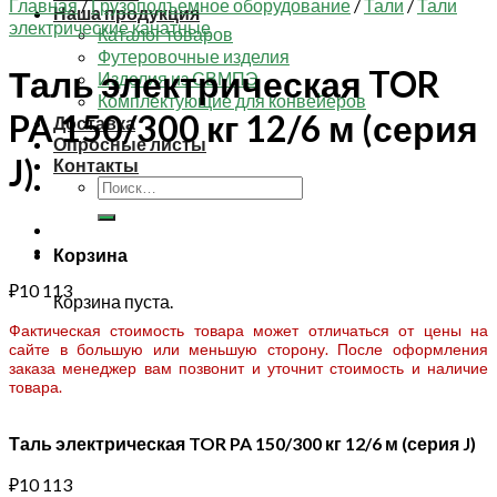
Главная
/
Грузоподъемное оборудование
/
Тали
/
Тали
Наша продукция
электрические канатные
Каталог товаров
Футеровочные изделия
Таль электрическая TOR
Изделия из СВМПЭ
Комплектующие для конвейеров
PA 150/300 кг 12/6 м (серия
Доставка
Опросные листы
J)
Контакты
Искать:
Корзина
₽
10 113
Корзина пуста.
Фактическая стоимость товара может отличаться от цены на
сайте в большую или меньшую сторону. После оформления
заказа менеджер вам позвонит и уточнит стоимость и наличие
товара.
Таль электрическая TOR PA 150/300 кг 12/6 м (серия J)
₽
10 113