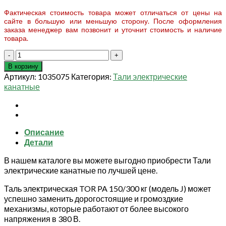
Фактическая стоимость товара может отличаться от цены на
сайте в большую или меньшую сторону. После оформления
заказа менеджер вам позвонит и уточнит стоимость и наличие
товара.
Количество
товара
В корзину
Таль
Артикул:
1035075
Категория:
Тали электрические
электрическая
канатные
TOR
PA
150/300
кг
Описание
12/6
Детали
м
(серия
В нашем каталоге вы можете выгодно приобрести Тали
J)
электрические канатные по лучшей цене.
Таль электрическая TOR PA 150/300 кг (модель J) может
успешно заменить дорогостоящие и громоздкие
механизмы, которые работают от более высокого
напряжения в 380 В.