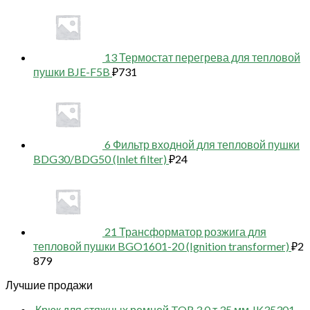
13 Термостат перегрева для тепловой
пушки BJE-F5B
₽
731
6 Фильтр входной для тепловой пушки
BDG30/BDG50 (Inlet filter)
₽
24
21 Трансформатор розжига для
тепловой пушки BGO1601-20 (Ignition transformer)
₽
2
879
Лучшие продажи
Крюк для стяжных ремней TOR 3,0 т 35 мм JK35301