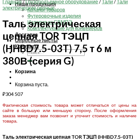
Главная
/
Грузоподъемное оборудование
/
Тали
/
Тали
Наша продукция
электрические цепные
Каталог товаров
Футеровочные изделия
Таль электрическая
Изделия из СВМПЭ
Комплектующие для конвейеров
цепная TOR ТЭЦП
Доставка
Опросные листы
(HHBD7.5-03T) 7,5 т 6 м
Контакты
Искать:
380В (серия G)
Корзина
Корзина пуста.
₽
304 507
Фактическая стоимость товара может отличаться от цены на
сайте в большую или меньшую сторону. После оформления
заказа менеджер вам позвонит и уточнит стоимость и наличие
товара.
Таль электрическая цепная TOR ТЭЦП (HHBD7.5-03T)