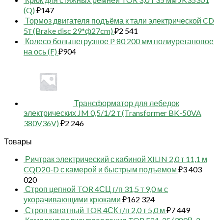
(Q)
₽
147
Тормоз двигателя подъёма к тали электрической CD
5т (Brake disc 29*ф27cm)
₽
2 541
Колесо большегрузное P 80 200 мм полиуретановое
на ось (F)
₽
904
Трансформатор для лебедок
электрических JM 0,5/1/2 т (Transformer BK-50VA
380V36V)
₽
2 246
Товары
Ричтрак электрический с кабиной XILIN 2,0 т 11,1 м
CQD20-D с камерой и быстрым подъемом
₽
3 403
020
Строп цепной TOR 4СЦ г/п 31,5 т 9,0 м с
укорачивающими крюками
₽
162 324
Строп канатный TOR 4СК г/п 2,0 т 5,0 м
₽
7 449