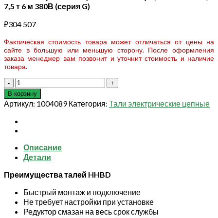
7,5 т 6 м 380В (серия G)
₽
304 507
Фактическая стоимость товара может отличаться от цены на
сайте в большую или меньшую сторону. После оформления
заказа менеджер вам позвонит и уточнит стоимость и наличие
товара.
Количество
товара
В корзину
Таль
Артикул:
1004089
Категория:
Тали электрические цепные
электрическая
цепная
TOR
ТЭЦП
Описание
(HHBD7.5-
Детали
03T)
7,5
Преимущества талей HHBD
т
6
Быстрый монтаж и подключение
м
Не требует настройки при установке
380В
Редуктор смазан на весь срок службы
(серия