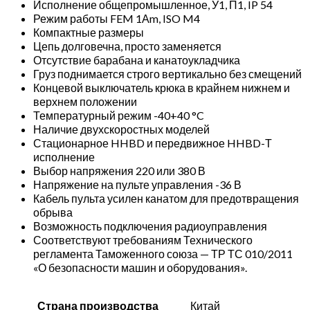
Исполнение общепромышленное, У1, П1, IP 54
G)
Режим работы FEM 1Аm, ISO M4
Компактные размеры
Цепь долговечна, просто заменяется
Отсутствие барабана и канатоукладчика
Груз поднимается строго вертикально без смещений
Концевой выключатель крюка в крайнем нижнем и
верхнем положении
Температурный режим -40+40 °C
Наличие двухскоростных моделей
Стационарное HHBD и передвижное HHBD-Т
исполнение
Выбор напряжения 220 или 380 В
Напряжение на пульте управления -36 В
Кабель пульта усилен канатом для предотвращения
обрыва
Возможность подключения радиоуправления
Соответствуют требованиям Технического
регламента Таможенного союза — ТР ТС 010/2011
«О безопасности машин и оборудования».
Страна производства
Китай