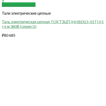
+
Быстрый просмотр
Тали электрические цепные
Таль электрическая цепная TOR ТЭЦП (HHBD0.5-01T) 0,5
т 6 м 380В (серия G)
₽
80 685