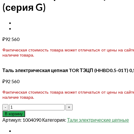
(серия G)
₽
92 560
Фактическая стоимость товара может отличаться от цены на сай
наличие товара.
Таль электрическая цепная TOR ТЭЦП (HHBD0.5-01T) 0,5 
₽
92 560
Фактическая стоимость товара может отличаться от цены на сай
наличие товара.
Количество
товара
В корзину
Таль
Артикул:
1004090
Категория:
Тали электрические цепные
электрическая
цепная