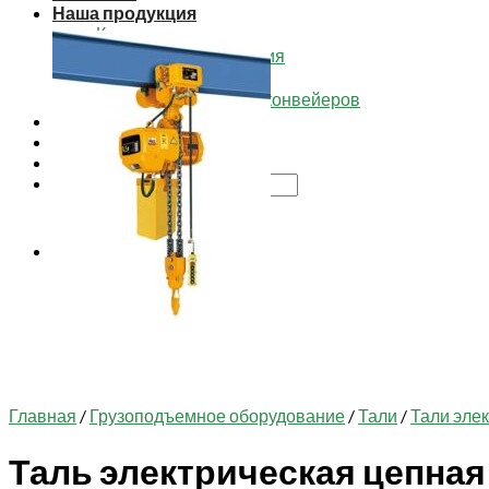
Наша продукция
Каталог товаров
Футеровочные изделия
Изделия из СВМПЭ
Комплектующие для конвейеров
Доставка
Опросные листы
Контакты
Искать:
Корзина
Корзина пуста.
Главная
/
Грузоподъемное оборудование
/
Тали
/
Тали эле
Таль электрическая цепная 