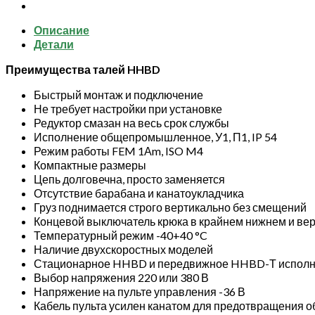
TOR
ТЭЦП
Описание
(HHBD0.5-
Детали
01T)
0,5
Преимущества талей HHBD
т
12
Быстрый монтаж и подключение
м
Не требует настройки при установке
380В
Редуктор смазан на весь срок службы
(серия
Исполнение общепромышленное, У1, П1, IP 54
G)
Режим работы FEM 1Аm, ISO M4
Компактные размеры
Цепь долговечна, просто заменяется
Отсутствие барабана и канатоукладчика
Груз поднимается строго вертикально без смещений
Концевой выключатель крюка в крайнем нижнем и ве
Температурный режим -40+40 °C
Наличие двухскоростных моделей
Стационарное HHBD и передвижное HHBD-Т испол
Выбор напряжения 220 или 380 В
Напряжение на пульте управления -36 В
Кабель пульта усилен канатом для предотвращения 