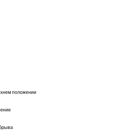
рхнем положении
нение
обрыва