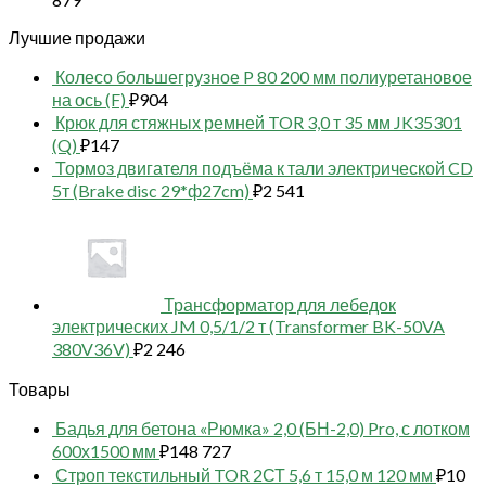
Лучшие продажи
Колесо большегрузное P 80 200 мм полиуретановое
на ось (F)
₽
904
Крюк для стяжных ремней TOR 3,0 т 35 мм JK35301
(Q)
₽
147
Тормоз двигателя подъёма к тали электрической CD
5т (Brake disc 29*ф27cm)
₽
2 541
Трансформатор для лебедок
электрических JM 0,5/1/2 т (Transformer BK-50VA
380V36V)
₽
2 246
Товары
Бадья для бетона «Рюмка» 2,0 (БН-2,0) Pro, с лотком
600х1500 мм
₽
148 727
Строп текстильный TOR 2СТ 5,6 т 15,0 м 120 мм
₽
10