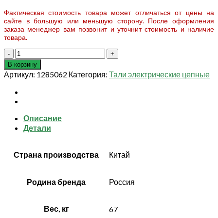
Фактическая стоимость товара может отличаться от цены на
сайте в большую или меньшую сторону. После оформления
заказа менеджер вам позвонит и уточнит стоимость и наличие
товара.
Количество
товара
В корзину
Таль
Артикул:
1285062
Категория:
Тали электрические цепные
электрическая
цепная
TOR
ТЭШ
Описание
(DHS)
Детали
5,0
т
6
Страна производства
Китай
м
Родина бренда
Россия
Вес, кг
67