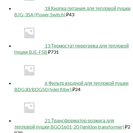
18 Кнопка питания для тепловой пушки
BJG-35A (Power Switch)
₽
43
13 Термостат перегрева для тепловой
пушки BJE-F5B
₽
731
6 Фильтр входной для тепловой пушки
BDG30/BDG50 (Inlet filter)
₽
24
21 Трансформатор розжига для
тепловой пушки BGO1601-20 (Ignition transformer)
₽
2
879