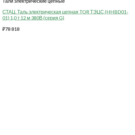
Тали электрические цепные
СТАЦ. Таль электрическая цепная TOR ТЭЦС (HHBD01-
01) 1,0 т 12 м 380В (серия G)
₽
78 818