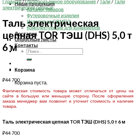
Главная
/
Грузоподъемное оборудование
/
Тали
/
Тали
Наша продукция
электрические цепные
Каталог товаров
Футеровочные изделия
Таль электрическая
Изделия из СВМПЭ
Комплектующие для конвейеров
цепная TOR ТЭШ (DHS) 5,0 т
Доставка
Опросные листы
6 м
Контакты
Искать:
Корзина
₽
44 700
Корзина пуста.
Фактическая стоимость товара может отличаться от цены на
сайте в большую или меньшую сторону. После оформления
заказа менеджер вам позвонит и уточнит стоимость и наличие
товара.
Таль электрическая цепная TOR ТЭШ (DHS) 5,0 т 6 м
₽
44 700