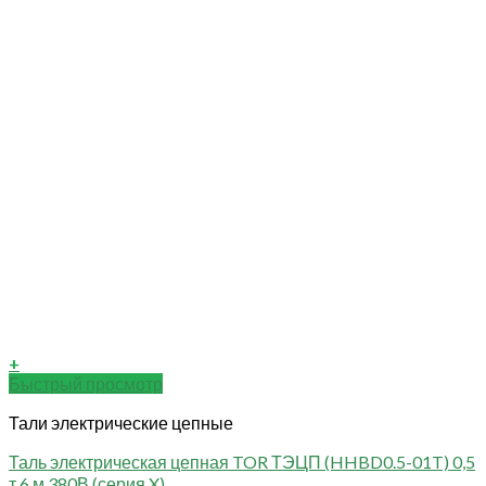
+
Быстрый просмотр
Тали электрические цепные
Таль электрическая цепная TOR ТЭЦП (HHBD0.5-01T) 0,5
т 6 м 380В (серия X)