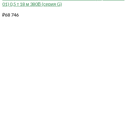
01) 0,5 т 18 м 380В (серия G)
₽
68 746