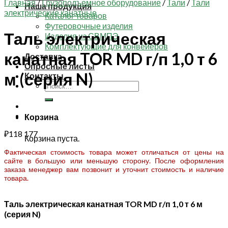
Главная
/
Грузоподъемное оборудование
/
Тали
/
Тали
Наша продукция
электрические канатные
Каталог товаров
Футеровочные изделия
Таль электрическая
Изделия из СВМПЭ
Комплектующие для конвейеров
канатная TOR MD г/п 1,0 т 6
Доставка
Опросные листы
м (серия N)
Контакты
Искать:
Корзина
₽
118 177
Корзина пуста.
Фактическая стоимость товара может отличаться от цены на
сайте в большую или меньшую сторону. После оформления
заказа менеджер вам позвонит и уточнит стоимость и наличие
товара.
Таль электрическая канатная TOR MD г/п 1,0 т 6 м
(серия N)