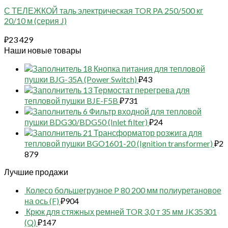
С ТЕЛЕЖКОЙ таль электрическая TOR PA 250/500 кг
20/10 м (серия J)
₽
23 429
Наши новые товары
18 Кнопка питания для тепловой
пушки BJG-35A (Power Switch)
₽
43
13 Термостат перегрева для
тепловой пушки BJE-F5B
₽
731
6 Фильтр входной для тепловой
пушки BDG30/BDG50 (Inlet filter)
₽
24
21 Трансформатор розжига для
тепловой пушки BGO1601-20 (Ignition transformer)
₽
2
879
Лучшие продажи
Колесо большегрузное P 80 200 мм полиуретановое
на ось (F)
₽
904
Крюк для стяжных ремней TOR 3,0 т 35 мм JK35301
(Q)
₽
147