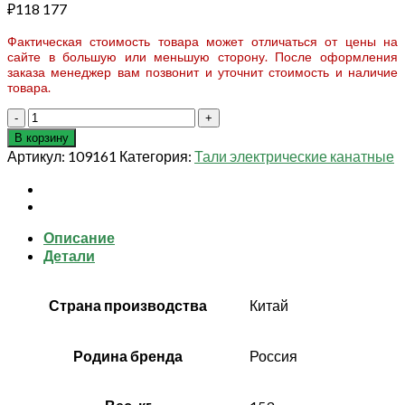
₽
118 177
Фактическая стоимость товара может отличаться от цены на
сайте в большую или меньшую сторону. После оформления
заказа менеджер вам позвонит и уточнит стоимость и наличие
товара.
Количество
товара
В корзину
Таль
Артикул:
109161
Категория:
Тали электрические канатные
электрическая
канатная
TOR
MD
Описание
г/
Детали
п
1,0
т
Страна производства
Китай
6
м
(серия
Родина бренда
Россия
N)