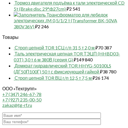
Тормоз двигателя подъёма к тали электрической CD
5т (Brake disc 29*ф27cm)
₽
2 541
Трансформатор для лебедок
электрических JM 0,5/1/2 т (Transformer BK-50VA
380V36V)
₽
2 246
Товары
Строп цепной TOR 1СЦ г/п 31,5 т 2,0 м
₽
70 387
Таль электрическая цепная TOR ТЭЦП (HHBD03-
03T) 3,0 т 6 м 380В (серия G)
₽
149 840
Домкрат гидравлический TOR HHYG-50100LS
(ДГ50П100Г) 50 т с фиксирующей гайкой
₽
38 780
Строп цепной TOR ВЦ г/п 12,5 т 7,5 м
₽
26 174
ООО «Техгрупп»
+7 (347) 246-67-78
+7 (927) 235-00-50
zakaz@tg-rf.ru