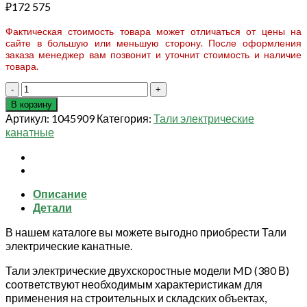
₽
172 575
Фактическая стоимость товара может отличаться от цены на
сайте в большую или меньшую сторону. После оформления
заказа менеджер вам позвонит и уточнит стоимость и наличие
товара.
Количество
товара
В корзину
Таль
Артикул:
1045909
Категория:
Тали электрические
электрическая
канатные
канатная
TOR
MD
г/
Описание
п
Детали
2,0
т
В нашем каталоге вы можете выгодно приобрести Тали
18
электрические канатные.
м
(серия
Тали электрические двухскоростные модели MD (380 В)
T)
соответствуют необходимым характеристикам для
применения на строительных и складских объектах,