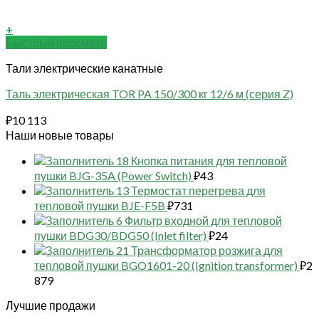
+
Быстрый просмотр
Тали электрические канатные
Таль электрическая TOR PA 150/300 кг 12/6 м (серия Z)
₽
10 113
Наши новые товары
18 Кнопка питания для тепловой
пушки BJG-35A (Power Switch)
₽
43
13 Термостат перегрева для
тепловой пушки BJE-F5B
₽
731
6 Фильтр входной для тепловой
пушки BDG30/BDG50 (Inlet filter)
₽
24
21 Трансформатор розжига для
тепловой пушки BGO1601-20 (Ignition transformer)
₽
2
879
Лучшие продажи