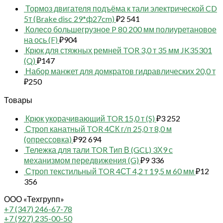
Тормоз двигателя подъёма к тали электрической CD
5т (Brake disc 29*ф27cm)
₽
2 541
Колесо большегрузное P 80 200 мм полиуретановое
на ось (F)
₽
904
Крюк для стяжных ремней TOR 3,0 т 35 мм JK35301
(Q)
₽
147
Набор манжет для домкратов гидравлических 20,0 т
₽
250
Товары
Крюк укорачивающий TOR 15,0 т (S)
₽
3 252
Строп канатный TOR 4СК г/п 25,0 т 8,0 м
(опрессовка)
₽
92 694
Тележка для тали TOR Тип В (GCL) 3Х9 с
механизмом передвижения (G)
₽
9 336
Строп текстильный TOR 4СТ 4,2 т 19,5 м 60 мм
₽
12
356
ООО «Техгрупп»
+7 (347) 246-67-78
+7 (927) 235-00-50