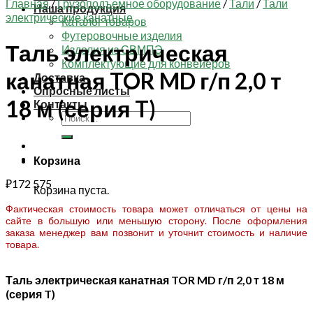
Главная
/
Грузоподъемное оборудование
/
Тали
/
Тали
Наша продукция
электрические канатные
Каталог товаров
Футеровочные изделия
Таль электрическая
Изделия из СВМПЭ
Комплектующие для конвейеров
канатная TOR MD г/п 2,0 т
Доставка
Опросные листы
18 м (серия T)
Контакты
Искать:
Корзина
₽
172 575
Корзина пуста.
Фактическая стоимость товара может отличаться от цены на
сайте в большую или меньшую сторону. После оформления
заказа менеджер вам позвонит и уточнит стоимость и наличие
товара.
Таль электрическая канатная TOR MD г/п 2,0 т 18 м
(серия T)