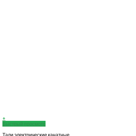
+
Быстрый просмотр
Тали электрические канатные