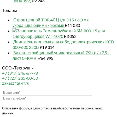
380V36V)
₽
2 246
Товары
Строп цепной TOR 4СЦ г/п 3,15 т 6,0 м с
укорачивающими крюками
₽
11 030
Ремень зубчатый 5М-800-15 для
снегоуборщиков WT-1020
₽
3 052
Двигатель подъема для лебедок электрических KCD
300/600 220В
₽
19 314
Захват струбцинный универсальный ZSU (г/п 7,5 т,
лист 0-40мм)
₽
64 995
ООО «Техгрупп»
+7 (347) 246-67-78
+7 (927) 235-00-50
zakaz@tg-rf.ru
Отправляя форму, я даю согласие на обработку моих персональных
данных.