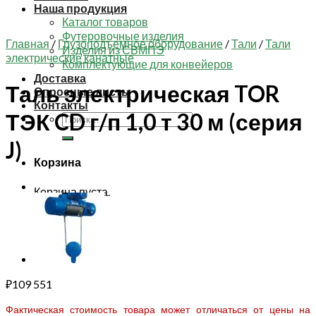
Наша продукция
Каталог товаров
Футеровочные изделия
Главная
/
Грузоподъемное оборудование
/
Тали
/
Тали
Изделия из СВМПЭ
электрические канатные
Комплектующие для конвейеров
Доставка
Таль электрическая TOR
Опросные листы
Контакты
ТЭК CD г/п 1,0 т 30 м (серия
Искать:
J)
Корзина
Корзина пуста.
₽
109 551
Фактическая стоимость товара может отличаться от цены на