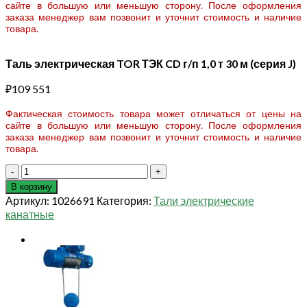
сайте в большую или меньшую сторону. После оформления
заказа менеджер вам позвонит и уточнит стоимость и наличие
товара.
Таль электрическая TOR ТЭК CD г/п 1,0 т 30 м (серия J)
₽
109 551
Фактическая стоимость товара может отличаться от цены на
сайте в большую или меньшую сторону. После оформления
заказа менеджер вам позвонит и уточнит стоимость и наличие
товара.
Количество
товара
В корзину
Таль
Артикул:
1026691
Категория:
Тали электрические
электрическая
канатные
TOR
ТЭК
CD
г/
п
1,0
т