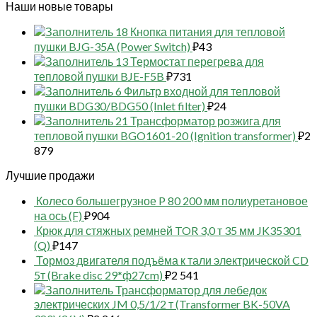
Наши новые товары
18 Кнопка питания для тепловой
пушки BJG-35A (Power Switch)
₽
43
13 Термостат перегрева для
тепловой пушки BJE-F5B
₽
731
6 Фильтр входной для тепловой
пушки BDG30/BDG50 (Inlet filter)
₽
24
21 Трансформатор розжига для
тепловой пушки BGO1601-20 (Ignition transformer)
₽
2
879
Лучшие продажи
Колесо большегрузное P 80 200 мм полиуретановое
на ось (F)
₽
904
Крюк для стяжных ремней TOR 3,0 т 35 мм JK35301
(Q)
₽
147
Тормоз двигателя подъёма к тали электрической CD
5т (Brake disc 29*ф27cm)
₽
2 541
Трансформатор для лебедок
электрических JM 0,5/1/2 т (Transformer BK-50VA