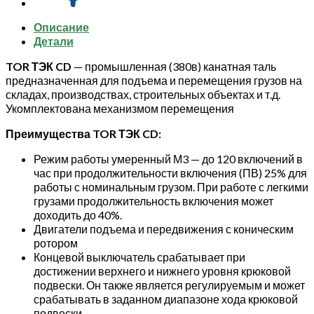
30
м
Описание
(серия
Детали
J)
TOR ТЭК CD
— промышленная (380в) канатная таль
предназначенная для подъема и перемещения грузов на
складах, производствах, строительных объектах и т.д.
Укомплектована механизмом перемещения
Преимущества TOR ТЭК CD:
Режим работы умеренный М3 — до 120 включений в
час при продолжительности включения (ПВ) 25% для
работы с номинальным грузом. При работе с легкими
грузами продолжительность включения может
доходить до 40%.
Двигатели подъема и передвижения с коническим
ротором
Концевой выключатель срабатывает при
достижении верхнего и нижнего уровня крюковой
подвески. Он также является регулируемым и может
срабатывать в заданном диапазоне хода крюковой
подвески.