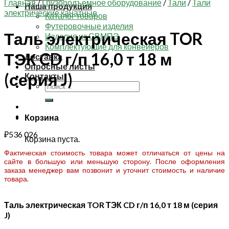
Главная
/
Грузоподъемное оборудование
/
Тали
/
Тали
Наша продукция
электрические канатные
Каталог товаров
Футеровочные изделия
Таль электрическая TOR
Изделия из СВМПЭ
Комплектующие для конвейеров
ТЭК CD г/п 16,0 т 18 м
Доставка
Опросные листы
(серия J)
Контакты
Искать:
Корзина
₽
536 026
Корзина пуста.
Фактическая стоимость товара может отличаться от цены на
сайте в большую или меньшую сторону. После оформления
заказа менеджер вам позвонит и уточнит стоимость и наличие
товара.
Таль электрическая TOR ТЭК CD г/п 16,0 т 18 м (серия
J)