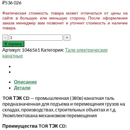
₽
536 026
Фактическая стоимость товара может отличаться от цены на
сайте в большую или меньшую сторону. После оформления
заказа менеджер вам позвонит и уточнит стоимость и наличие
товара.
Количество
товара
В корзину
Таль
Артикул:
1046561
Категория:
Тали электрические
электрическая
канатные
TOR
ТЭК
CD
г/
Описание
п
Детали
16,0
т
TOR ТЭК CD
— промышленная (380в) канатная таль
18
предназначенная для подъема и перемещения грузов на
м
складах, производствах, строительных объектах и т.д.
(серия
Укомплектована механизмом перемещения
J)
Преимущества TOR ТЭК CD: