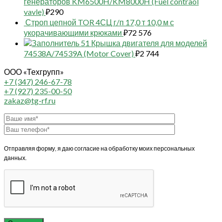
генераторов KM6500H/KM8000H (Fuel contraol
vavle)
₽
290
Строп цепной TOR 4СЦ г/п 17,0 т 10,0 м с
укорачивающими крюками
₽
72 576
51 Крышка двигателя для моделей
74538A/74539A (Motor Cover)
₽
2 744
ООО «Техгрупп»
+7 (347) 246-67-78
+7 (927) 235-00-50
zakaz@tg-rf.ru
Отправляя форму, я даю согласие на обработку моих персональных
данных.