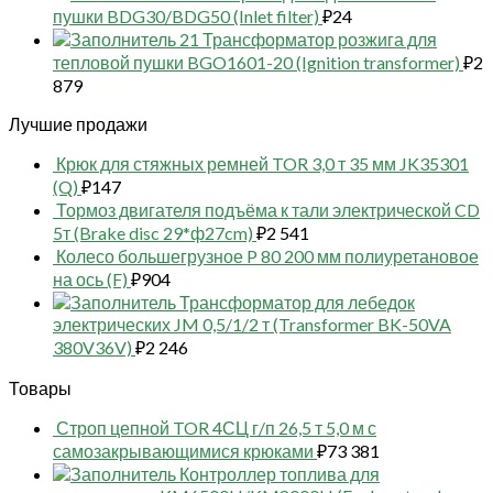
пушки BDG30/BDG50 (Inlet filter)
₽
24
21 Трансформатор розжига для
тепловой пушки BGO1601-20 (Ignition transformer)
₽
2
879
Лучшие продажи
Крюк для стяжных ремней TOR 3,0 т 35 мм JK35301
(Q)
₽
147
Тормоз двигателя подъёма к тали электрической CD
5т (Brake disc 29*ф27cm)
₽
2 541
Колесо большегрузное P 80 200 мм полиуретановое
на ось (F)
₽
904
Трансформатор для лебедок
электрических JM 0,5/1/2 т (Transformer BK-50VA
380V36V)
₽
2 246
Товары
Строп цепной TOR 4СЦ г/п 26,5 т 5,0 м с
самозакрывающимися крюками
₽
73 381
Контроллер топлива для