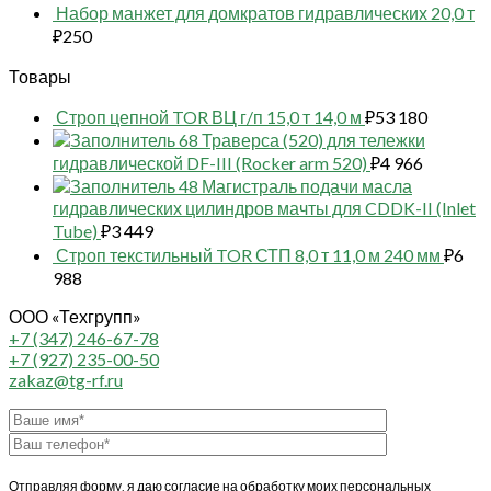
Набор манжет для домкратов гидравлических 20,0 т
₽
250
Товары
Строп цепной TOR ВЦ г/п 15,0 т 14,0 м
₽
53 180
68 Траверса (520) для тележки
гидравлической DF-III (Rocker arm 520)
₽
4 966
48 Магистраль подачи масла
гидравлических цилиндров мачты для CDDK-II (Inlet
Tube)
₽
3 449
Строп текстильный TOR СТП 8,0 т 11,0 м 240 мм
₽
6
988
ООО «Техгрупп»
+7 (347) 246-67-78
+7 (927) 235-00-50
zakaz@tg-rf.ru
Отправляя форму, я даю согласие на обработку моих персональных