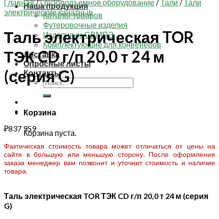
Главная
/
Грузоподъемное оборудование
/
Тали
/
Тали
Наша продукция
электрические канатные
Каталог товаров
Футеровочные изделия
Таль электрическая TOR
Изделия из СВМПЭ
Комплектующие для конвейеров
ТЭК CD г/п 20,0 т 24 м
Доставка
Опросные листы
(серия G)
Контакты
Искать:
Корзина
₽
837 959
Корзина пуста.
Фактическая стоимость товара может отличаться от цены на
сайте в большую или меньшую сторону. После оформления
заказа менеджер вам позвонит и уточнит стоимость и наличие
товара.
Таль электрическая TOR ТЭК CD г/п 20,0 т 24 м (серия
G)