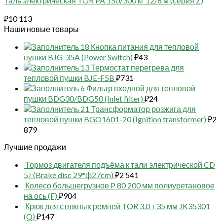
Таль электрическая TOR PA 150/300 кг 12/6 м (серия Z)
₽
10 113
Наши новые товары
18 Кнопка питания для тепловой
пушки BJG-35A (Power Switch)
₽
43
13 Термостат перегрева для
тепловой пушки BJE-F5B
₽
731
6 Фильтр входной для тепловой
пушки BDG30/BDG50 (Inlet filter)
₽
24
21 Трансформатор розжига для
тепловой пушки BGO1601-20 (Ignition transformer)
₽
2
879
Лучшие продажи
Тормоз двигателя подъёма к тали электрической CD
5т (Brake disc 29*ф27cm)
₽
2 541
Колесо большегрузное P 80 200 мм полиуретановое
на ось (F)
₽
904
Крюк для стяжных ремней TOR 3,0 т 35 мм JK35301
(Q)
₽
147