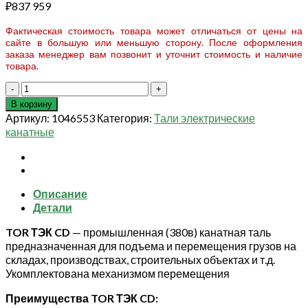
₽
837 959
Фактическая стоимость товара может отличаться от цены на
сайте в большую или меньшую сторону. После оформления
заказа менеджер вам позвонит и уточнит стоимость и наличие
товара.
Количество
товара
В корзину
Таль
Артикул:
1046553
Категория:
Тали электрические
электрическая
канатные
TOR
ТЭК
CD
г/
Описание
п
Детали
20,0
т
TOR ТЭК CD
— промышленная (380в) канатная таль
24
предназначенная для подъема и перемещения грузов на
м
складах, производствах, строительных объектах и т.д.
(серия
Укомплектована механизмом перемещения
G)
Преимущества TOR ТЭК CD: