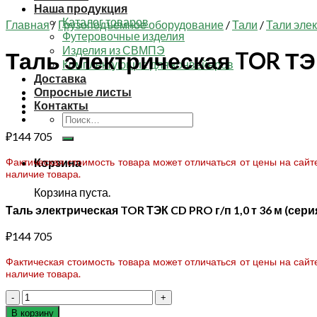
Наша продукция
Каталог товаров
Главная
/
Грузоподъемное оборудование
/
Тали
/
Тали эле
Футеровочные изделия
Изделия из СВМПЭ
Таль электрическая TOR ТЭК 
Комплектующие для конвейеров
Доставка
Опросные листы
Контакты
Искать:
₽
144 705
Фактическая стоимость товара может отличаться от цены на сай
Корзина
наличие товара.
Корзина пуста.
Таль электрическая TOR ТЭК CD PRO г/п 1,0 т 36 м (сери
₽
144 705
Фактическая стоимость товара может отличаться от цены на сай
наличие товара.
Количество
товара
В корзину