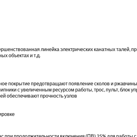
ершенствованная линейка электрических канатных талей, п
ых объектах и т.д.
чное покрытие предотвращают появление сколов и ржавчин
пники с увеличенным ресурсом работы, трос, пульт, блок у
лей обеспечивают прочность узлов
ировке
с при продолжительности включения (ПВ) 25% для работы с