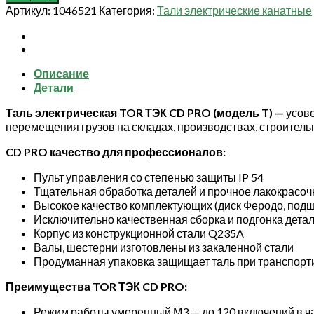
Таль
Артикул:
1046521
Категория:
Тали электрические канатные
электрическая
TOR
ТЭК
CD
Описание
PRO
Детали
г/
п
Таль электрическая TOR ТЭК CD PRO (модель T) —
усов
1,0
перемещения грузов на складах, производствах, строительн
т
36
CD PRO качество для профессионалов:
м
(серия
Пульт управления со степенью защиты IP 54
T)
Тщательная обработка деталей и прочное лакокрасо
Высокое качество комплектующих (диск Феродо, подши
Исключительно качественная сборка и подгонка дета
Корпус из конструкционной стали Q235A
Валы, шестерни изготовлены из закаленной стали
Продуманная упаковка защищает таль при транспорт
Преимущества TOR ТЭК CD PRO:
Режим работы умеренный М3 — до 120 включений в ча