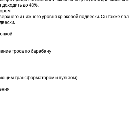
 доходить до 40%.
тором
ерхнего и нижнего уровня крюковой подвески. Он также яв
двески.
нопкой
ение троса по барабану
жающим трансформатором и пультом)
ения