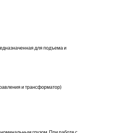
редназначенная для подъема и
ы
правления и трансформатор)
 номинальным грузом. При работе с