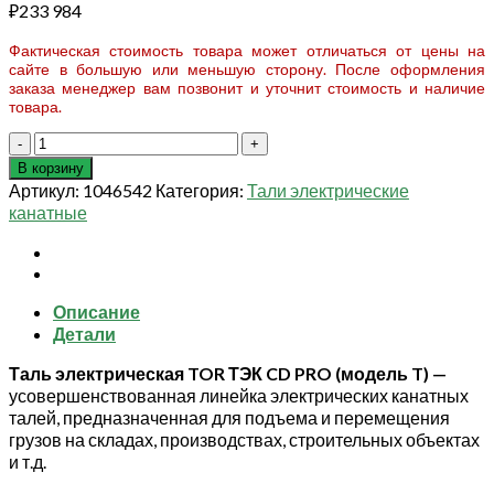
₽
233 984
Фактическая стоимость товара может отличаться от цены на
сайте в большую или меньшую сторону. После оформления
заказа менеджер вам позвонит и уточнит стоимость и наличие
товара.
Количество
товара
В корзину
Таль
Артикул:
1046542
Категория:
Тали электрические
электрическая
канатные
TOR
ТЭК
CD
PRO
Описание
г/
Детали
п
5,0
Таль электрическая TOR ТЭК CD PRO (модель T) —
т
усовершенствованная линейка электрических канатных
24
талей, предназначенная для подъема и перемещения
м
грузов на складах, производствах, строительных объектах
(серия
и т.д.
T)