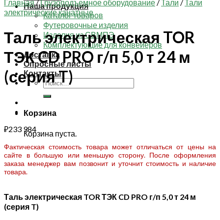
Главная
/
Грузоподъемное оборудование
/
Тали
/
Тали
Наша продукция
электрические канатные
Каталог товаров
Футеровочные изделия
Таль электрическая TOR
Изделия из СВМПЭ
Комплектующие для конвейеров
ТЭК CD PRO г/п 5,0 т 24 м
Доставка
Опросные листы
(серия T)
Контакты
Искать:
Корзина
₽
233 984
Корзина пуста.
Фактическая стоимость товара может отличаться от цены на
сайте в большую или меньшую сторону. После оформления
заказа менеджер вам позвонит и уточнит стоимость и наличие
товара.
Таль электрическая TOR ТЭК CD PRO г/п 5,0 т 24 м
(серия T)