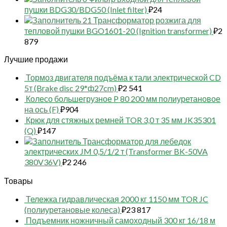
пушки BDG30/BDG50 (Inlet filter)
₽
24
21 Трансформатор розжига для
тепловой пушки BGO1601-20 (Ignition transformer)
₽
2
879
Лучшие продажи
Тормоз двигателя подъёма к тали электрической CD
5т (Brake disc 29*ф27cm)
₽
2 541
Колесо большегрузное P 80 200 мм полиуретановое
на ось (F)
₽
904
Крюк для стяжных ремней TOR 3,0 т 35 мм JK35301
(Q)
₽
147
Трансформатор для лебедок
электрических JM 0,5/1/2 т (Transformer BK-50VA
380V36V)
₽
2 246
Товары
Тележка гидравлическая 2000 кг 1150 мм TOR JC
(полиуретановые колеса)
₽
23 817
Подъемник ножничный самоходный 300 кг 16/18 м