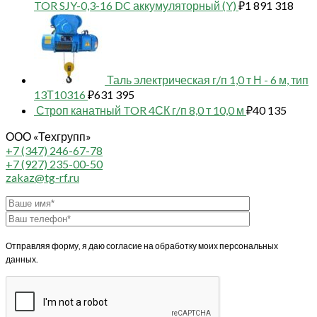
TOR SJY-0,3-16 DC аккумуляторный (Y)
₽
1 891 318
Таль электрическая г/п 1,0 т Н - 6 м, тип
13Т10316
₽
631 395
Строп канатный TOR 4СК г/п 8,0 т 10,0 м
₽
40 135
ООО «Техгрупп»
+7 (347) 246-67-78
+7 (927) 235-00-50
zakaz@tg-rf.ru
Отправляя форму, я даю согласие на обработку моих персональных
данных.