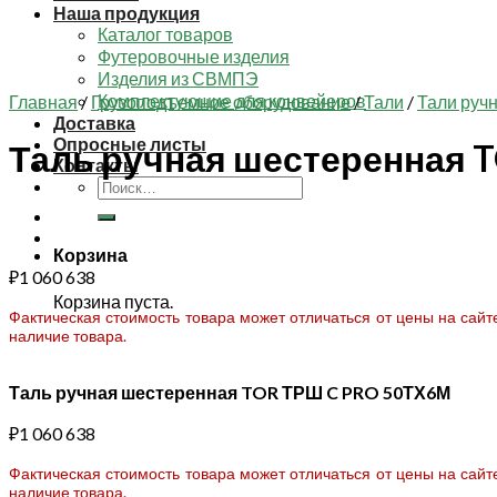
Наша продукция
Каталог товаров
Футеровочные изделия
Изделия из СВМПЭ
Комплектующие для конвейеров
Главная
/
Грузоподъемное оборудование
/
Тали
/
Тали руч
Доставка
Опросные листы
Таль ручная шестеренная 
Контакты
Искать:
Корзина
₽
1 060 638
Корзина пуста.
Фактическая стоимость товара может отличаться от цены на сай
наличие товара.
Таль ручная шестеренная TOR ТРШ C PRO 50ТХ6М
₽
1 060 638
Фактическая стоимость товара может отличаться от цены на сай
наличие товара.