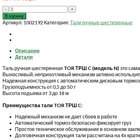
Количество
товара
В корзину
Таль
Артикул:
1002192
Категория:
Тали ручные шестеренные
ручная
шестеренная
TOR
ТРШ
Описание
C
Детали
PRO
50ТХ6М
Таль ручная шестеренная
TOR ТРШ C (модель N)
это сама
Выносливый, неприхотливый механизм активно используетс
Надежная конструкция с автоматическим дисковым тормоз
Грузоподъемность от 0,5 до 50 т
Высота подъема от 3 до 18 м
Преимущества тали TOR ТРШ C:
Надежный механизм не дает сбоев в работе
Автоматический тормоз безопасно фиксирует груз
Простое техническое обслуживание в основном заключ
Долговечная конструкция тали рассчитана на 4х крат