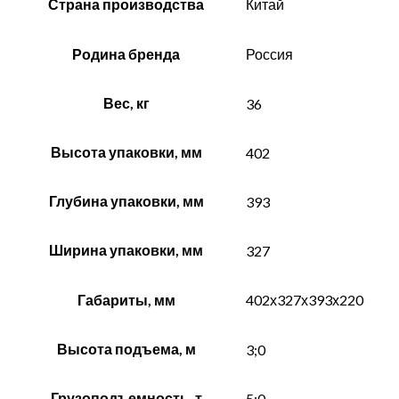
Страна производства
Китай
передвижения
(G)
Родина бренда
Россия
Вес, кг
36
Высота упаковки, мм
402
Глубина упаковки, мм
393
Ширина упаковки, мм
327
Габариты, мм
402х327х393х220
Высота подъема, м
3;0
Грузоподъемность, т
5;0