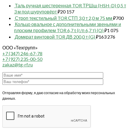
Таль ручная шестеренная TOR ТРШш (HSH-D) 0,5 т
3 м под шуруповёрт
₽
20 157
Строп текстильный TOR СТП 3,0 т 2,0 м 75 мм
₽
700
Кольцо овальное с дополнительными звеньями и
плоским профилем TOR 6,7 t (г/п 6,7 т) (Q)
₽
1 075
Домкрат винтовой TOR ДВ 200,0 т (G)
₽
163 276
ООО «Техгрупп»
+7 (347) 246-67-78
+7 (927) 235-00-50
zakaz@tg-rf.ru
Отправляя форму, я даю согласие на обработку моих персональных
данных.