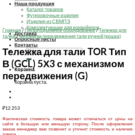
Наша продукция
Каталог товаров
Футеровочные изделия
Изделия из СВМПЭ
Комплектующие для конвейеров
Главная
/
Грузоподъемное оборудование
/
Тележки для
Доставка
талей
/
Механизм передвижения тали ручной (кошка)
Опросные листы
Контакты
Тележка для тали TOR Тип
Искать:
В (GCL) 5Х3 с механизмом
Корзина
передвижения (G)
Корзина пуста.
₽
12 253
Фактическая стоимость товара может отличаться от цены на
сайте в большую или меньшую сторону. После оформления
заказа менеджер вам позвонит и уточнит стоимость и наличие
товара.