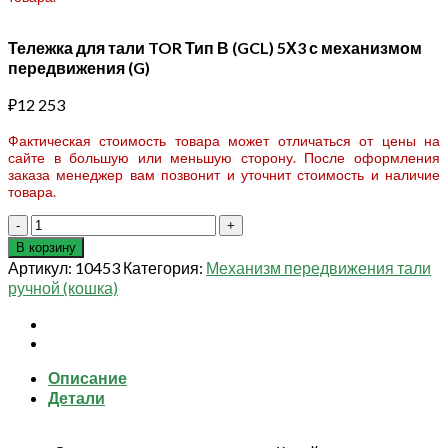
Тележка для тали TOR Тип В (GCL) 5Х3 с механизмом
передвижения (G)
₽
12 253
Фактическая стоимость товара может отличаться от цены на
сайте в большую или меньшую сторону. После оформления
заказа менеджер вам позвонит и уточнит стоимость и наличие
товара.
Количество
товара
В корзину
Тележка
Артикул:
10453
Категория:
Механизм передвижения тали
для
ручной (кошка)
тали
TOR
Тип
В
Описание
(GCL)
Детали
5Х3
с
механизмом