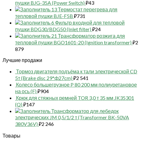
пушки BJG-35A (Power Switch)
₽
43
13 Термостат перегрева для
тепловой пушки BJE-F5B
₽
731
6 Фильтр входной для тепловой
пушки BDG30/BDG50 (Inlet filter)
₽
24
21 Трансформатор розжига для
тепловой пушки BGO1601-20 (Ignition transformer)
₽
2
879
Лучшие продажи
Тормоз двигателя подъёма к тали электрической CD
5т (Brake disc 29*ф27cm)
₽
2 541
Колесо большегрузное P 80 200 мм полиуретановое
на ось (F)
₽
904
Крюк для стяжных ремней TOR 3,0 т 35 мм JK35301
(Q)
₽
147
Трансформатор для лебедок
электрических JM 0,5/1/2 т (Transformer BK-50VA
380V36V)
₽
2 246
Товары