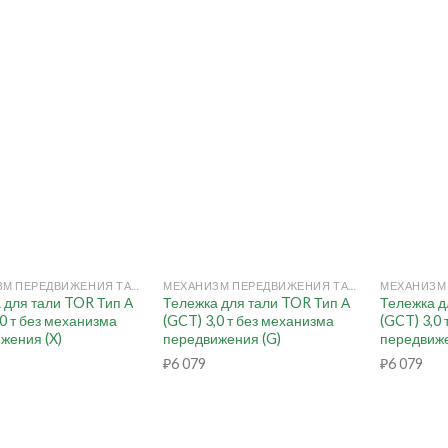
+
+
МЕХАНИЗМ ПЕРЕДВИЖЕНИЯ ТАЛИ РУЧНОЙ (КОШКА)
МЕХАНИЗМ ПЕРЕДВИЖЕНИЯ ТАЛИ РУЧНОЙ (КОШКА)
 для тали TOR Тип А
Тележка для тали TOR Тип А
Тележка д
,0 т без механизма
(GCT) 3,0 т без механизма
(GCT) 3,0
жения (X)
передвижения (G)
передвиже
₽
6 079
₽
6 079