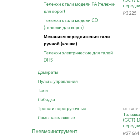
Тележки к тали модели РА (тележки
передви
для ворот)
₽
3 225
Тележки к тали модели CD
(тележки для ворот)
Механизм передвижения тали
ручной (кошка)
Тележки электрические для талей
DHS
Домкраты
Пульты управления
Тали
+
Лебедки
Треноги перегрузочные
Тележка
Ломы такелажные
(GCT) 1
передви
Пневмоинструмент
₽
37 664