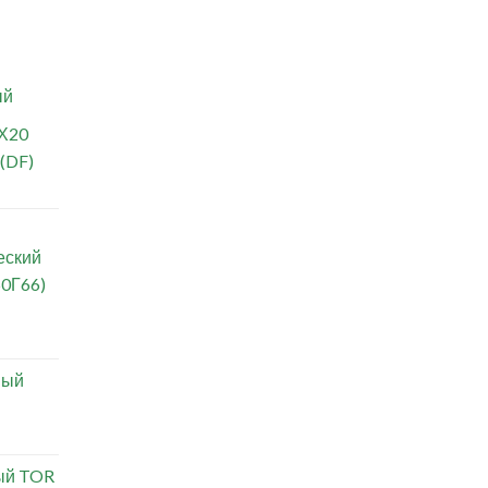
ый
Х20
 (DF)
еский
0Г66)
ный
ый TOR