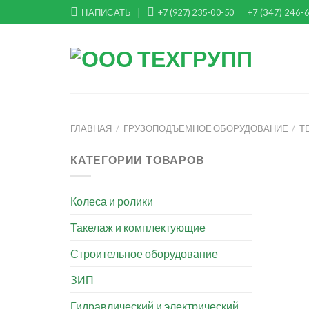
Skip
НАПИСАТЬ
+7 (927) 235-00-50
+7 (347) 246-
to
content
ГЛАВНАЯ
/
ГРУЗОПОДЪЕМНОЕ ОБОРУДОВАНИЕ
/
Т
КАТЕГОРИИ ТОВАРОВ
Колеса и ролики
Такелаж и комплектующие
Строительное оборудование
ЗИП
Гидравлический и электрический
+