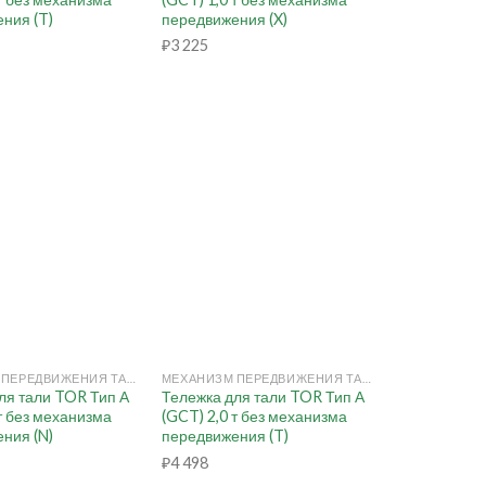
ния (T)
передвижения (X)
₽
3 225
+
МЕХАНИЗМ ПЕРЕДВИЖЕНИЯ ТАЛИ РУЧНОЙ (КОШКА)
МЕХАНИЗМ ПЕРЕДВИЖЕНИЯ ТАЛИ РУЧНОЙ (КОШКА)
ля тали TOR Тип А
Тележка для тали TOR Тип А
 т без механизма
(GCT) 2,0 т без механизма
ния (N)
передвижения (T)
₽
4 498