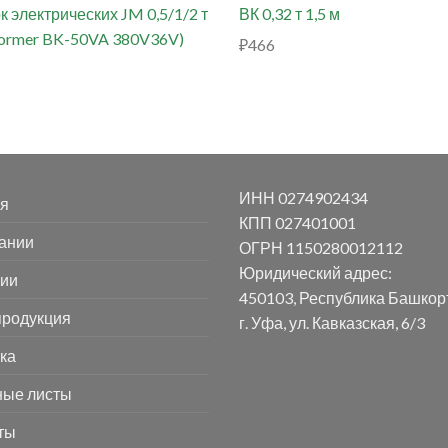
к электрических JM 0,5/1/2 т
ВК 0,32 т 1,5 м
former BK-50VA 380V36V)
₽
466
ИНН 0274902434
я
КПП 027401001
ании
ОГРН 1150280012112
Юридический адрес:
ии
450103, Республика Башкор
родукция
г. Уфа, ул. Кавказская, 6/3
ка
ные листы
ты