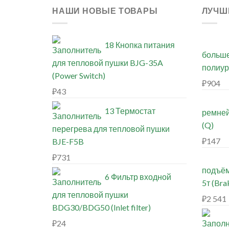
НАШИ НОВЫЕ ТОВАРЫ
ЛУЧШ
18 Кнопка питания
больше
для тепловой пушки BJG-35A
полиур
(Power Switch)
₽
904
₽
43
13 Термостат
ремней
(Q)
перегрева для тепловой пушки
₽
147
BJE-F5B
₽
731
подъём
6 Фильтр входной
5т (Bra
для тепловой пушки
₽
2 541
BDG30/BDG50 (Inlet filter)
₽
24