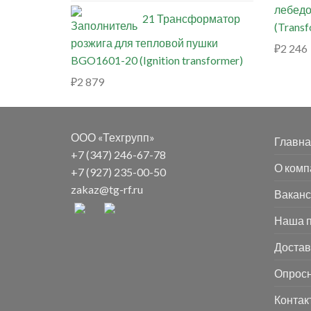
лебедо
21 Трансформатор
(Trans
розжига для тепловой пушки
₽
2 246
BGO1601-20 (Ignition transformer)
₽
2 879
ООО «Техгрупп»
Главна
+7 (347) 246-67-78
О комп
+7 (927) 235-00-50
zakaz@tg-rf.ru
Ваканс
Наша п
Достав
Опрос
Контак