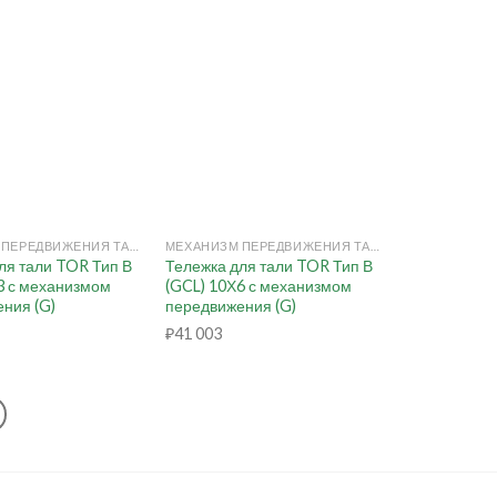
+
МЕХАНИЗМ ПЕРЕДВИЖЕНИЯ ТАЛИ РУЧНОЙ (КОШКА)
МЕХАНИЗМ ПЕРЕДВИЖЕНИЯ ТАЛИ РУЧНОЙ (КОШКА)
ля тали TOR Тип В
Тележка для тали TOR Тип В
3 с механизмом
(GCL) 10Х6 с механизмом
ния (G)
передвижения (G)
₽
41 003