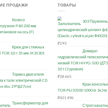
ИЕ ПРОДАЖИ
ТОВАРЫ
Колесо
303 Пружинн
грузное P 80 200 мм
цилиндрический шплинт ф4
етановое на ось (F)
(Elastic cylindrical pin Ф4X20)
₽
293
Крюк для стяжных
Домкрат
 TOR 3,0 т 35 мм JK35301
гидравлический телескопич
низкий TOR HHYG-50D (ДТ5
50 т (3 уровня)
Тормоз двигателя
₽
28 665
а к тали электрической CD
Кран консоль
ke disc 29*ф27cm)
TOR PSJ33100 1000 кг 3x3 м
₽
421 496
Трансформатор для
Строп канатн