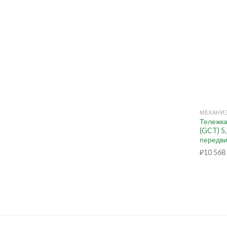
+
Тележка
(GCT) 5
передви
₽
10 568