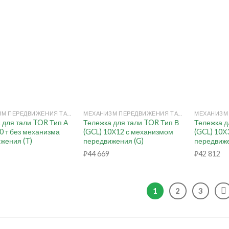
+
+
МЕХАНИЗМ ПЕРЕДВИЖЕНИЯ ТАЛИ РУЧНОЙ (КОШКА)
МЕХАНИЗМ ПЕРЕДВИЖЕНИЯ ТАЛИ РУЧНОЙ (КОШКА)
 для тали TOR Тип А
Тележка для тали TOR Тип В
Тележка д
,0 т без механизма
(GCL) 10Х12 с механизмом
(GCL) 10Х
жения (T)
передвижения (G)
передвиже
₽
44 669
₽
42 812
1
2
3