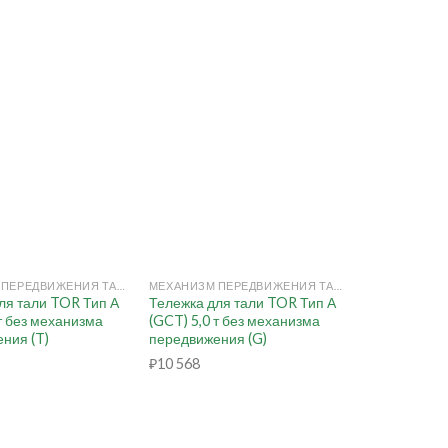
+
МЕХАНИЗМ ПЕРЕДВИЖЕНИЯ ТАЛИ РУЧНОЙ (КОШКА)
МЕХАНИЗМ ПЕРЕДВИЖЕНИЯ ТАЛИ РУЧНОЙ (КОШКА)
ля тали TOR Тип А
Тележка для тали TOR Тип А
 т без механизма
(GCT) 5,0 т без механизма
ния (T)
передвижения (G)
₽
10 568