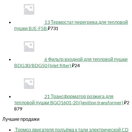
13 Термостат перегрева для тепловой
пушки BJE-F5B
₽
731
6 Фильтр входной для тепловой пушки
BDG30/BDG50 (Inlet filter)
₽
24
21 Трансформатор розжига для
тепловой пушки BGO1601-20 (Ignition transformer)
₽
2
879
Лучшие продажи
Тормоз двигателя подъёма к тали электрической CD