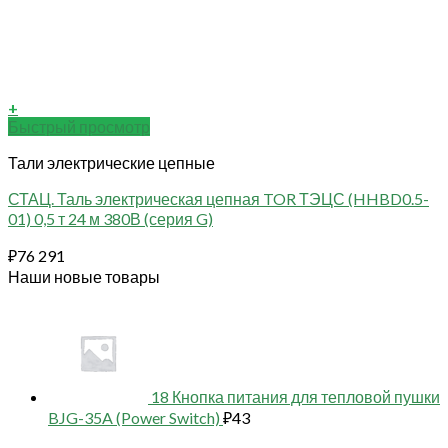
+
Быстрый просмотр
Тали электрические цепные
СТАЦ. Таль электрическая цепная TOR ТЭЦС (HHBD0.5-
01) 0,5 т 24 м 380В (серия G)
₽
76 291
Наши новые товары
18 Кнопка питания для тепловой пушки
BJG-35A (Power Switch)
₽
43