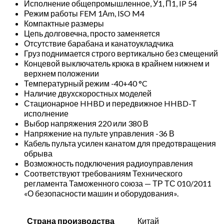
Исполнение общепромышленное, У1, П1, IP 54
G)
Режим работы FEM 1Аm, ISO M4
Компактные размеры
Цепь долговечна, просто заменяется
Отсутствие барабана и канатоукладчика
Груз поднимается строго вертикально без смещений
Концевой выключатель крюка в крайнем нижнем и
верхнем положении
Температурный режим -40+40 °C
Наличие двухскоростных моделей
Стационарное HHBD и передвижное HHBD-Т
исполнение
Выбор напряжения 220 или 380 В
Напряжение на пульте управления -36 В
Кабель пульта усилен канатом для предотвращения
обрыва
Возможность подключения радиоуправления
Соответствуют требованиям Технического
регламента Таможенного союза — ТР ТС 010/2011
«О безопасности машин и оборудования».
Страна производства
Китай