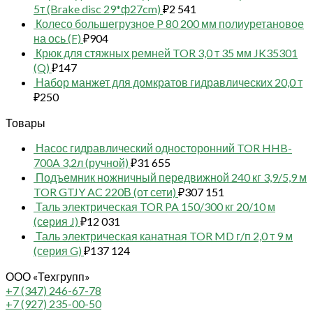
5т (Brake disc 29*ф27cm)
₽
2 541
Колесо большегрузное P 80 200 мм полиуретановое
на ось (F)
₽
904
Крюк для стяжных ремней TOR 3,0 т 35 мм JK35301
(Q)
₽
147
Набор манжет для домкратов гидравлических 20,0 т
₽
250
Товары
Насос гидравлический односторонний TOR HHB-
700A 3,2л (ручной)
₽
31 655
Подъемник ножничный передвижной 240 кг 3,9/5,9 м
TOR GTJY AC 220В (от сети)
₽
307 151
Таль электрическая TOR PA 150/300 кг 20/10 м
(серия J)
₽
12 031
Таль электрическая канатная TOR MD г/п 2,0 т 9 м
(серия G)
₽
137 124
ООО «Техгрупп»
+7 (347) 246-67-78
+7 (927) 235-00-50