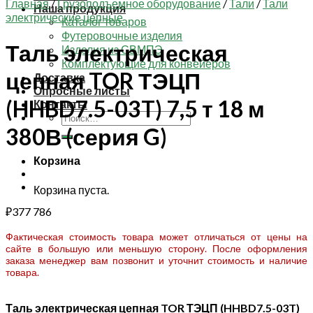
Главная
/
Грузоподъемное оборудование
/
Тали
/
Тали
Наша продукция
электрические цепные
Каталог товаров
Футеровочные изделия
Таль электрическая
Изделия из СВМПЭ
Комплектующие для конвейеров
цепная TOR ТЭЦП
Доставка
Опросные листы
(HHBD7.5-03T) 7,5 т 18 м
Контакты
Искать:
380В (серия G)
Корзина
Корзина пуста.
₽
377 786
Фактическая стоимость товара может отличаться от цены на
сайте в большую или меньшую сторону. После оформления
заказа менеджер вам позвонит и уточнит стоимость и наличие
товара.
Таль электрическая цепная TOR ТЭЦП (HHBD7.5-03T)