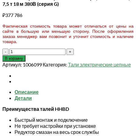
7,5 т 18 м 380В (серия G)
₽
377 786
Фактическая стоимость товара может отличаться от цены на
сайте в большую или меньшую сторону. После оформления
заказа менеджер вам позвонит и уточнит стоимость и наличие
товара.
Количество
товара
В корзину
Таль
Артикул:
1006099
Категория:
Тали электрические цепные
электрическая
цепная
TOR
ТЭЦП
Описание
(HHBD7.5-
Детали
03T)
7,5
Преимущества талей HHBD
т
18
Быстрый монтаж и подключение
м
Не требует настройки при установке
380В
Редуктор смазан на весь срок службы
(серия