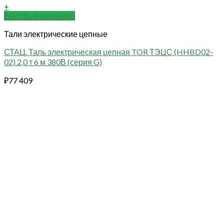
+
Быстрый просмотр
Тали электрические цепные
СТАЦ. Таль электрическая цепная TOR ТЭЦС (HHBD02-
02) 2,0 т 6 м 380В (серия G)
₽
77 409