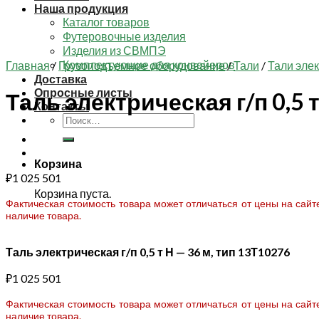
Наша продукция
Каталог товаров
Футеровочные изделия
Изделия из СВМПЭ
Комплектующие для конвейеров
Главная
/
Грузоподъемное оборудование
/
Тали
/
Тали эле
Доставка
Опросные листы
Таль электрическая г/п 0,5 
Контакты
Искать:
Корзина
₽
1 025 501
Корзина пуста.
Фактическая стоимость товара может отличаться от цены на сай
наличие товара.
Таль электрическая г/п 0,5 т Н — 36 м, тип 13Т10276
₽
1 025 501
Фактическая стоимость товара может отличаться от цены на сай
наличие товара.