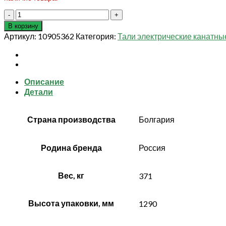
Количество
товара
В корзину
Таль
Артикул:
10905362
Категория:
Тали электрические канатны
электрическая
г/
п
0,5
Описание
т
Детали
Н
-
36
Страна производства
Болгария
м,
тип
13Т10276
Родина бренда
Россия
Вес, кг
371
Высота упаковки, мм
1290