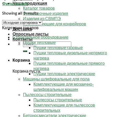
Наша продукция
Фильтрация
Каталог товаров
Showing all 3 results
Футеровочные изделия
Изделия из СВМПЭ
Комплектующие для конвейеров
Категории товаров
Доставка
Опросные листы
Строительное оборудование
Контакты
Пушки тепловые
Искать:
Пушки тепловые газовые
Пушки тепловые дизельные непрмого
нагрева
Корзина
Пушки тепловые дизельные прямого
нагрева
Корзина пуста.
Пушки тепловые электрические
Машины шлифовальные для пола
Комплектующие для мозаично-
шлифовальных машин
Пылесосы строительные
Пылесосы строительные
Комплектующие для пылесосов
строительных
Бетоносмесители электрические