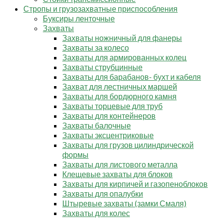
Стропы и грузозахватные приспособления
Буксиры ленточные
Захваты
Захваты ножничный для фанеры
Захваты за колесо
Захваты для армированных колец
Захваты струбцинные
Захваты для барабанов- бухт и кабеля
Захват для лестничных маршей
Захваты для бордюрного камня
Захваты торцевые для труб
Захваты для контейнеров
Захваты балочные
Захваты эксцентриковые
Захваты для грузов цилиндрической
формы
Захваты для листового металла
Клещевые захваты для блоков
Захваты для кирпичей и газопеноблоков
Захваты для опалубки
Штыревые захваты (замки Смаля)
Захваты для колес