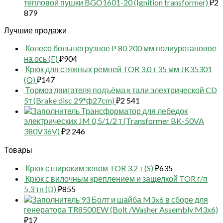
тепловой пушки BGO1601-20 (Ignition transformer)
₽
2
879
Лучшие продажи
Колесо большегрузное P 80 200 мм полиуретановое
на ось (F)
₽
904
Крюк для стяжных ремней TOR 3,0 т 35 мм JK35301
(Q)
₽
147
Тормоз двигателя подъёма к тали электрической CD
5т (Brake disc 29*ф27cm)
₽
2 541
Трансформатор для лебедок
электрических JM 0,5/1/2 т (Transformer BK-50VA
380V36V)
₽
2 246
Товары
Крюк с широким зевом TOR 3,2 т (S)
₽
635
Крюк с вилочным креплением и защелкой TOR г/п
5,3 тн (D)
₽
855
93 Болт и шайба M3x6 в сборе для
генератора TR8500EW (Bolt /Washer Assembly M3x6)
₽
17