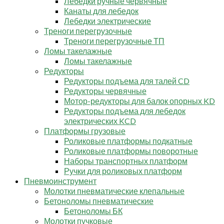
Лебедки ручные червячные
Канаты для лебедок
Лебедки электрические
Треноги перегрузочные
Треноги перегрузочные ТП
Ломы такелажные
Ломы такелажные
Редукторы
Редукторы подъема для талей CD
Редукторы червячные
Мотор-редукторы для балок опорных KD
Редукторы подъема для лебедок
электрических KCD
Платформы грузовые
Роликовые платформы подкатные
Роликовые платформы поворотные
Наборы транспортных платформ
Ручки для роликовых платформ
Пневмоинструмент
Молотки пневматические клепальные
Бетоноломы пневматические
Бетоноломы БК
Молотки пучковые