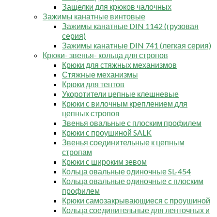
Защелки для крюков чалочных
Зажимы канатные винтовые
Зажимы канатные DIN 1142 (грузовая
серия)
Зажимы канатные DIN 741 (легкая серия)
Крюки- звенья- кольца для стропов
Крюки для стяжных механизмов
Стяжные механизмы
Крюки для тентов
Укоротители цепные клешневые
Крюки с вилочным креплением для
цепных стропов
Звенья овальные с плоским профилем
Крюки с проушиной SALK
Звенья соединительные к цепным
стропам
Крюки с широким зевом
Кольца овальные одиночные SL-454
Кольца овальные одиночные c плоским
профилем
Крюки самозакрывающиеся с проушиной
Кольца соединительные для ленточных и