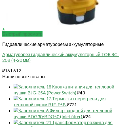
+
Быстрый просмотр
Гидравлические арматурорезы аккумуляторные
Арматурорез гидравлический аккумуляторный TOR RC-
20B (4-20 мм)
₽
161 612
Наши новые товары
18 Кнопка питания для тепловой
пушки BJG-35A (Power Switch)
₽
43
13 Термостат перегрева для
тепловой пушки BJE-F5B
₽
731
6 Фильтр входной для тепловой
пушки BDG30/BDG50 (Inlet filter)
₽
24
21 Трансформатор розжига для