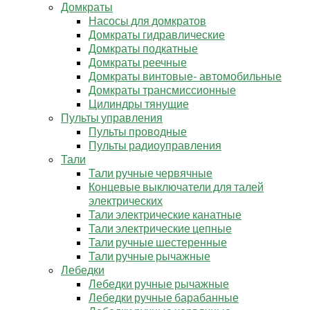
Домкраты
Насосы для домкратов
Домкраты гидравлические
Домкраты подкатные
Домкраты реечные
Домкраты винтовые- автомобильные
Домкраты трансмиссионные
Цилиндры тянущие
Пульты управления
Пульты проводные
Пульты радиоуправления
Тали
Тали ручные червячные
Концевые выключатели для талей
электрических
Тали электрические канатные
Тали электрические цепные
Тали ручные шестеренные
Тали ручные рычажные
Лебедки
Лебедки ручные рычажные
Лебедки ручные барабанные