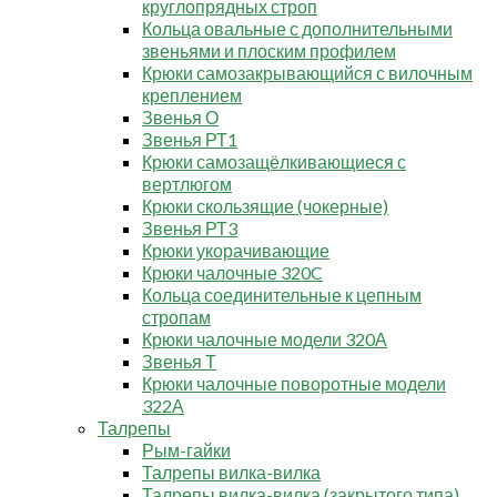
круглопрядных строп
Кольца овальные с дополнительными
звеньями и плоским профилем
Крюки самозакрывающийся с вилочным
креплением
Звенья О
Звенья РТ1
Крюки самозащёлкивающиеся с
вертлюгом
Крюки скользящие (чокерные)
Звенья РТ3
Крюки укорачивающие
Крюки чалочные 320C
Кольца соединительные к цепным
стропам
Крюки чалочные модели 320А
Звенья Т
Крюки чалочные поворотные модели
322А
Талрепы
Рым-гайки
Талрепы вилка-вилка
Талрепы вилка-вилка (закрытого типа)