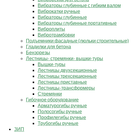
Вибраторы глубинные с гибким валом
Виброкатки ручные
Вибраторы глубинные
Вибраторы глубинные портативные
Виброплиты
Вибротрамбовки
Подъемники фасадные (люльки строительные)
Гладилки для бетона
Бензорезы
Лестницы- стремянки- вышки-туры
Вышки-туры
Лестницы двухсекционные
Лестницы трехсекционные
Лестницы приставные
Лестницы-трансформеры
Стремянки
Гибочное оборудование
Арматурогибы ручные
Полосогибы ручные
Профилегибы ручные
Трубогибы ручные
ЗИП