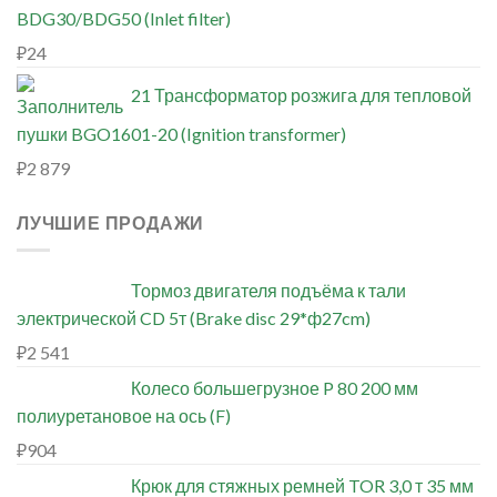
BDG30/BDG50 (Inlet filter)
₽
24
21 Трансформатор розжига для тепловой
пушки BGO1601-20 (Ignition transformer)
₽
2 879
ЛУЧШИЕ ПРОДАЖИ
Тормоз двигателя подъёма к тали
электрической CD 5т (Brake disc 29*ф27cm)
₽
2 541
Колесо большегрузное P 80 200 мм
полиуретановое на ось (F)
₽
904
Крюк для стяжных ремней TOR 3,0 т 35 мм