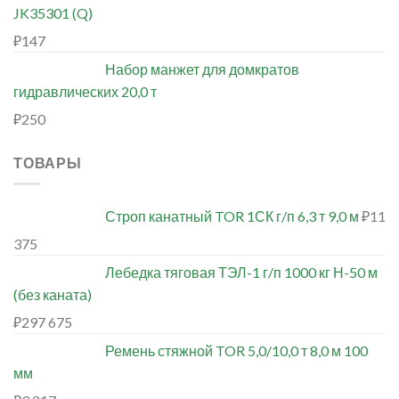
JK35301 (Q)
₽
147
Набор манжет для домкратов
гидравлических 20,0 т
₽
250
ТОВАРЫ
Строп канатный TOR 1СК г/п 6,3 т 9,0 м
₽
11
375
Лебедка тяговая ТЭЛ-1 г/п 1000 кг Н-50 м
(без каната)
₽
297 675
Ремень стяжной TOR 5,0/10,0 т 8,0 м 100
мм