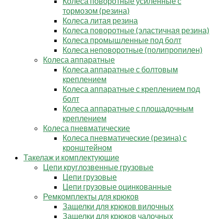
Колеса поворотные усиленные с
тормозом (резина)
Колеса литая резина
Колеса поворотные (эластичная резина)
Колеса промышленные под болт
Колеса неповоротные (полипропилен)
Колеса аппаратные
Колеса аппаратные с болтовым
креплением
Колеса аппаратные с креплением под
болт
Колеса аппаратные с площадочным
креплением
Колеса пневматические
Колеса пневматические (резина) с
кронштейном
Такелаж и комплектующие
Цепи круглозвенные грузовые
Цепи грузовые
Цепи грузовые оцинкованные
Ремкомплекты для крюков
Защелки для крюков вилочных
Защелки для крюков чалочных