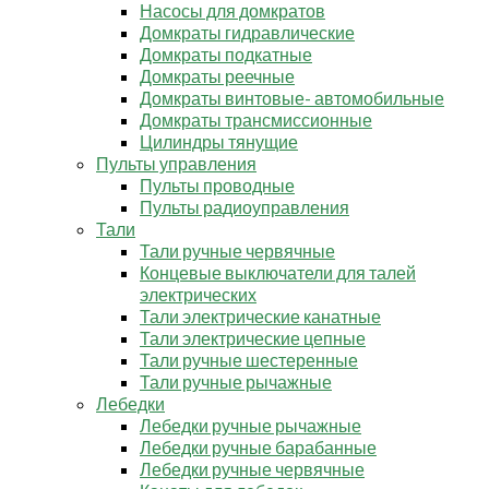
Насосы для домкратов
Домкраты гидравлические
Домкраты подкатные
Домкраты реечные
Домкраты винтовые- автомобильные
Домкраты трансмиссионные
Цилиндры тянущие
Пульты управления
Пульты проводные
Пульты радиоуправления
Тали
Тали ручные червячные
Концевые выключатели для талей
электрических
Тали электрические канатные
Тали электрические цепные
Тали ручные шестеренные
Тали ручные рычажные
Лебедки
Лебедки ручные рычажные
Лебедки ручные барабанные
Лебедки ручные червячные