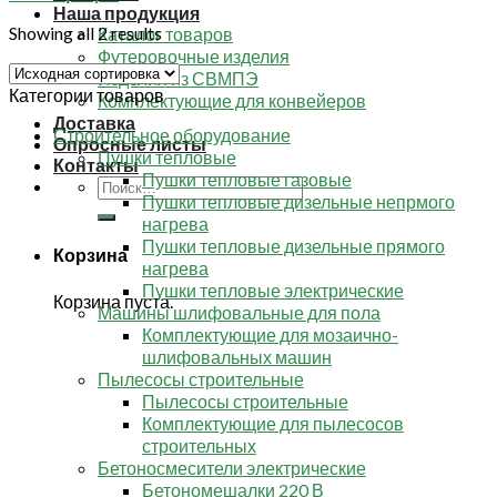
Наша продукция
Showing all 2 results
Каталог товаров
Футеровочные изделия
Изделия из СВМПЭ
Категории товаров
Комплектующие для конвейеров
Доставка
Строительное оборудование
Опросные листы
Пушки тепловые
Контакты
Пушки тепловые газовые
Искать:
Пушки тепловые дизельные непрмого
нагрева
Пушки тепловые дизельные прямого
Корзина
нагрева
Пушки тепловые электрические
Корзина пуста.
Машины шлифовальные для пола
Комплектующие для мозаично-
шлифовальных машин
Пылесосы строительные
Пылесосы строительные
Комплектующие для пылесосов
строительных
Бетоносмесители электрические
Бетономешалки 220 В