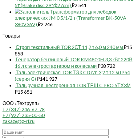
5т (Brake disc 29*ф27cm)
₽
2 541
Трансформатор для лебедок
электрических JM 0,5/1/2 т (Transformer BK-50VA
380V36V)
₽
2 246
Товары
Строп текстильный TOR 2СТ 11,2 т 6,0 м 240 мм
₽
15
858
Генератор бензиновый TOR KM4800H 3,3 кВт 220В
16 л с электростартером и колесами
₽
38 722
Таль электрическая TOR ТЭК CD г/п 3,2 т 12 м IP54
(серия G)
₽
141 927
Таль ручная шестеренная TOR ТРШ C PRO 5ТХ3М
₽
15 651
ООО «Техгрупп»
+7 (347) 246-67-78
+7 (927) 235-00-50
zakaz@tg-rf.ru