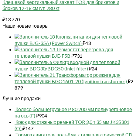
Клещевой вертикальный захват TOR для брикетов и
блоков 12-18 см г/п 280 кг
₽
13 770
Наши новые товары
18 Кнопка питания для тепловой
пушки BJG-35A (Power Switch)
₽
43
13 Термостат перегрева для
тепловой пушки BJE-F5B
₽
731
6 Фильтр входной для тепловой
пушки BDG30/BDG50 (Inlet filter)
₽
24
21 Трансформатор розжига для
тепловой пушки BGO1601-20 (Ignition transformer)
₽
2
879
Лучшие продажи
Колесо большегрузное P 80 200 мм полиуретановое
на ось (F)
₽
904
Крюк для стяжных ремней TOR 3,0 т 35 мм JK35301
(Q)
₽
147
Тормоз двигателя подъёма к тали электрической CD