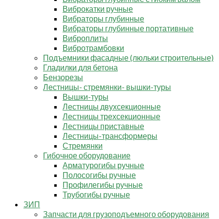
Виброкатки ручные
Вибраторы глубинные
Вибраторы глубинные портативные
Виброплиты
Вибротрамбовки
Подъемники фасадные (люльки строительные)
Гладилки для бетона
Бензорезы
Лестницы- стремянки- вышки-туры
Вышки-туры
Лестницы двухсекционные
Лестницы трехсекционные
Лестницы приставные
Лестницы-трансформеры
Стремянки
Гибочное оборудование
Арматурогибы ручные
Полосогибы ручные
Профилегибы ручные
Трубогибы ручные
ЗИП
Запчасти для грузоподъемного оборудования