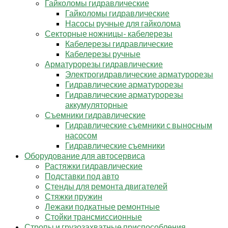
Гайколомы гидравлические
Гайколомы гидравлические
Насосы ручные для гайколома
Секторные ножницы- кабелерезы
Кабелерезы гидравлические
Кабелерезы ручные
Арматурорезы гидравлические
Электрогидравлические арматурорезы
Гидравлические арматурорезы
Гидравлические арматурорезы
аккумуляторные
Съемники гидравлические
Гидравлические cъемники с выносным
насосом
Гидравлические съемники
Оборудование для автосервиса
Растяжки гидравлические
Подставки под авто
Стенды для ремонта двигателей
Стяжки пружин
Лежаки подкатные ремонтные
Стойки трансмиссионные
Стропы и грузозахватные приспособления