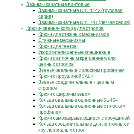
Зажимы канатные винтовые
Зажимы канатные DIN 1142 (грузовая
серия)
Зажимы канатные DIN 741 (легкая серия)
Крюки- звенья- кольца для стропов
Крюки для стяжных механизмов
Стяжные механизмы
Крюки для тентов
Укоротители цепные клешневые
Крюки с вилочным креплением для
цепных стропов
Звенья овальные с плоским профилем
Крюки с проушиной SALK
Звенья соединительные к цепным
стропам
Крюки с широким зевом
Кольца овальные одиночные SL-454
Кольца овальные одиночные c плоским
профилем
Крюки самозакрывающиеся с проушиной
Кольца соединительные для ленточных и
круглопрядных строп