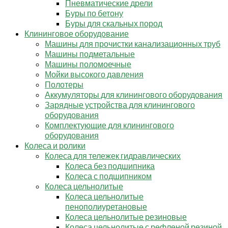
Пневматические дрели
Буры по бетону
Буры для скальных пород
Клининговое оборудование
Машины для прочистки канализационных труб
Машины подметальные
Машины поломоечные
Мойки высокого давления
Полотеры
Аккумуляторы для клинингового оборудования
Зарядные устройства для клинингового
оборудования
Комплектующие для клинингового
оборудования
Колеса и ролики
Колеса для тележек гидравлических
Колеса без подшипника
Колеса с подшипником
Колеса цельнолитые
Колеса цельнолитые
пенополиуретановые
Колеса цельнолитые резиновые
Колеса цельнолитые с рефленой резиной