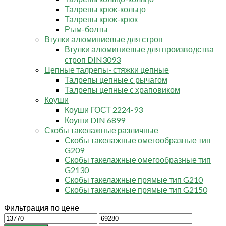
Талрепы крюк-кольцо
Талрепы крюк-крюк
Рым-болты
Втулки алюминиевые для строп
Втулки алюминиевые для производства
строп DIN3093
Цепные талрепы- стяжки цепные
Талрепы цепные с рычагом
Талрепы цепные с храповиком
Коуши
Коуши ГОСТ 2224-93
Коуши DIN 6899
Скобы такелажные различные
Скобы такелажные омегообразные тип
G209
Скобы такелажные омегообразные тип
G2130
Скобы такелажные прямые тип G210
Скобы такелажные прямые тип G2150
Фильтрация по цене
Минимальная
Максимальная