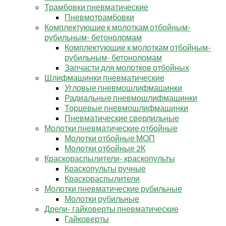
Трамбовки пневматические
Пневмотрамбовки
Комплектующие к молоткам отбойным-
рубильным- бетоноломам
Комплектующие к молоткам отбойным-
рубильным- бетоноломам
Запчасти для молотков отбойных
Шлифмашинки пневматические
Угловые пневмошлифмашинки
Радиальные пневмошлифмашинки
Торцевые пневмошлифмашинки
Пневматические сверлильные
Молотки пневматические отбойные
Молотки отбойные МОП
Молотки отбойные 2К
Краскораспылители- краскопульты
Краскопульты ручные
Краскораспылители
Молотки пневматические рубильные
Молотки рубильные
Дрели- гайковерты пневматические
Гайковерты