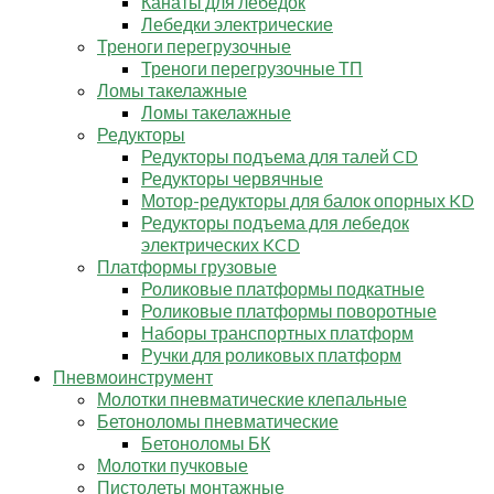
Канаты для лебедок
Лебедки электрические
Треноги перегрузочные
Треноги перегрузочные ТП
Ломы такелажные
Ломы такелажные
Редукторы
Редукторы подъема для талей CD
Редукторы червячные
Мотор-редукторы для балок опорных KD
Редукторы подъема для лебедок
электрических KCD
Платформы грузовые
Роликовые платформы подкатные
Роликовые платформы поворотные
Наборы транспортных платформ
Ручки для роликовых платформ
Пневмоинструмент
Молотки пневматические клепальные
Бетоноломы пневматические
Бетоноломы БК
Молотки пучковые
Пистолеты монтажные