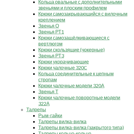
Кольца овальные с дополнительными
звеньями и плоским профилем
Крюки самозакрывающийся с вилочным
креплением
Звенья О
Звенья РТ1
Крюки самозащёлкивающиеся с
вертлюгом
Крюки скользящие (чокерные)
Звенья РТ3
Крюки укорачивающие
Крюки чалочные 320C
Кольца соединительные к цепным
стропам
Крюки чалочные модели 320А
Звенья Т
Крюки чалочные поворотные модели
322А
Талрепы
Рым-гайки
Талрепы вилка-вилка
Талрепы вилка-вилка (закрытого типа)
Талрепы кольцо-кольцо