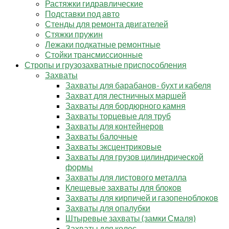
Растяжки гидравлические
Подставки под авто
Стенды для ремонта двигателей
Стяжки пружин
Лежаки подкатные ремонтные
Стойки трансмиссионные
Стропы и грузозахватные приспособления
Захваты
Захваты для барабанов- бухт и кабеля
Захват для лестничных маршей
Захваты для бордюрного камня
Захваты торцевые для труб
Захваты для контейнеров
Захваты балочные
Захваты эксцентриковые
Захваты для грузов цилиндрической
формы
Захваты для листового металла
Клещевые захваты для блоков
Захваты для кирпичей и газопеноблоков
Захваты для опалубки
Штыревые захваты (замки Смаля)
Захваты для колес