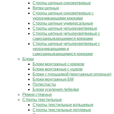
Стропы цепные одноветвевые
Ветви цепные
Стропы цепные одноветвевые с
укорачивающими крюками
Стропы цепные универсальные
Стропы цепные четырехветвевые
Стропы цепные четырехветвевые с
самозакрывающимися крюками
Стропы цепные четырехветвевые с
укорачивающими и
самозакрывающимися крюками
Блоки
Блоки монтажные с крюком
Блоки монтажные с ушком
Блоки с площадкой (монтажные опорные)
Блоки монтажные БМ
Полиспасты
Блоки усиления лебедки
Ремни стяжные
Стропы текстильные
Стропы текстильные кольцевые
Стропы текстильные петлевые