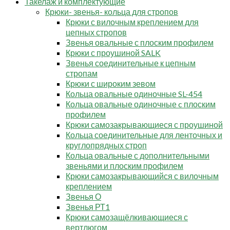
Такелаж и комплектующие
Крюки- звенья- кольца для стропов
Крюки с вилочным креплением для
цепных стропов
Звенья овальные с плоским профилем
Крюки с проушиной SALK
Звенья соединительные к цепным
стропам
Крюки с широким зевом
Кольца овальные одиночные SL-454
Кольца овальные одиночные c плоским
профилем
Крюки самозакрывающиеся с проушиной
Кольца соединительные для ленточных и
круглопрядных строп
Кольца овальные с дополнительными
звеньями и плоским профилем
Крюки самозакрывающийся с вилочным
креплением
Звенья О
Звенья РТ1
Крюки самозащёлкивающиеся с
вертлюгом