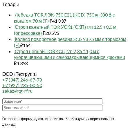
Товары
Лебедка TOR ЛЭК-750 E21 (KCD) 750 кг 380 В с
канатом 70 м (T)
₽
41 037
Строп канатный TOR УСК1 (СКП) г/п 12,5 т 8,0 м
(опрессовка)
₽
20 595
Колесо поворотное резина SCb 93 75 мм с тормозом
(F)
₽
164
Строп цепной TOR 4СЦ г/п 2,36 т 1,0 м с
укорачивающими и самозакрывающимися крюками
₽
4 398
ООО «Техгрупп»
+7 (347) 246-67-78
+7 (927) 235-00-50
zakaz@tg-rf.ru
Отправляя форму, я даю согласие на обработку моих персональных
данных.