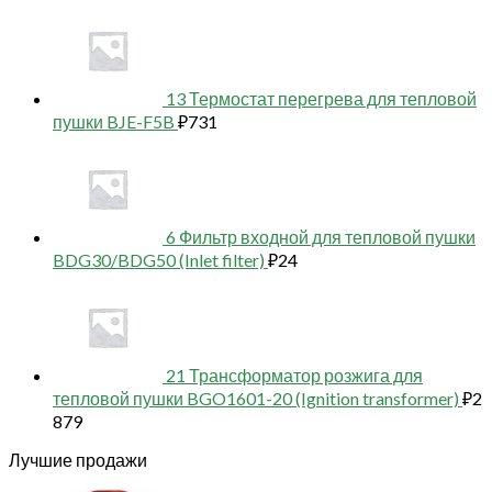
13 Термостат перегрева для тепловой
пушки BJE-F5B
₽
731
6 Фильтр входной для тепловой пушки
BDG30/BDG50 (Inlet filter)
₽
24
21 Трансформатор розжига для
тепловой пушки BGO1601-20 (Ignition transformer)
₽
2
879
Лучшие продажи