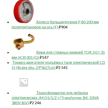
Колесо большегрузное P 80 200 мм
полиуретановое на ось (F)
₽
904
Крюк для стяжных ремней TOR 3,0 т 35
мм JK35301 (Q)
₽
147
Тормоз двигателя подъёма к тали электрической CD
5т (Brake disc 29*ф27cm)
₽
2 541
Трансформатор для лебедок
электрических JM 0,5/1/2 т (Transformer BK-50VA
380V36V)
₽
2 246