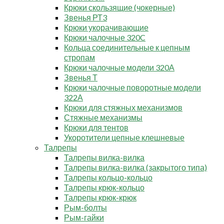
Крюки скользящие (чокерные)
Звенья РТ3
Крюки укорачивающие
Крюки чалочные 320C
Кольца соединительные к цепным
стропам
Крюки чалочные модели 320А
Звенья Т
Крюки чалочные поворотные модели
322А
Крюки для стяжных механизмов
Стяжные механизмы
Крюки для тентов
Укоротители цепные клешневые
Талрепы
Талрепы вилка-вилка
Талрепы вилка-вилка (закрытого типа)
Талрепы кольцо-кольцо
Талрепы крюк-кольцо
Талрепы крюк-крюк
Рым-болты
Рым-гайки