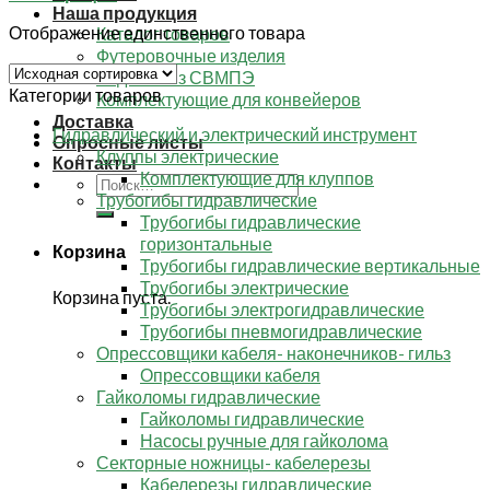
Наша продукция
Отображение единственного товара
Каталог товаров
Футеровочные изделия
Изделия из СВМПЭ
Категории товаров
Комплектующие для конвейеров
Доставка
Гидравлический и электрический инструмент
Опросные листы
Клуппы электрические
Контакты
Комплектующие для клуппов
Искать:
Трубогибы гидравлические
Трубогибы гидравлические
горизонтальные
Корзина
Трубогибы гидравлические вертикальные
Трубогибы электрические
Корзина пуста.
Трубогибы электрогидравлические
Трубогибы пневмогидравлические
Опрессовщики кабеля- наконечников- гильз
Опрессовщики кабеля
Гайколомы гидравлические
Гайколомы гидравлические
Насосы ручные для гайколома
Секторные ножницы- кабелерезы
Кабелерезы гидравлические