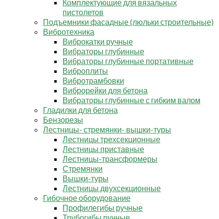
Комплектующие для вязальных
пистолетов
Подъемники фасадные (люльки строительные)
Вибротехника
Виброкатки ручные
Вибраторы глубинные
Вибраторы глубинные портативные
Виброплиты
Вибротрамбовки
Виброрейки для бетона
Вибраторы глубинные с гибким валом
Гладилки для бетона
Бензорезы
Лестницы- стремянки- вышки-туры
Лестницы трехсекционные
Лестницы приставные
Лестницы-трансформеры
Стремянки
Вышки-туры
Лестницы двухсекционные
Гибочное оборудование
Профилегибы ручные
Трубогибы ручные