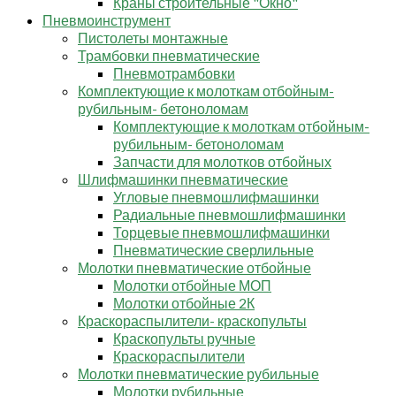
Краны строительные "Окно"
Пневмоинструмент
Пистолеты монтажные
Трамбовки пневматические
Пневмотрамбовки
Комплектующие к молоткам отбойным-
рубильным- бетоноломам
Комплектующие к молоткам отбойным-
рубильным- бетоноломам
Запчасти для молотков отбойных
Шлифмашинки пневматические
Угловые пневмошлифмашинки
Радиальные пневмошлифмашинки
Торцевые пневмошлифмашинки
Пневматические сверлильные
Молотки пневматические отбойные
Молотки отбойные МОП
Молотки отбойные 2К
Краскораспылители- краскопульты
Краскопульты ручные
Краскораспылители
Молотки пневматические рубильные
Молотки рубильные