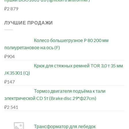
₽
2 879
ЛУЧШИЕ ПРОДАЖИ
Колесо большегрузное P 80 200 мм
полиуретановое на ось (F)
₽
904
Крюк для стяжных ремней TOR 3,0 т 35 мм
JK35301 (Q)
₽
147
Тормоз двигателя подъёма к тали
электрической CD 5т (Brake disc 29*ф27cm)
₽
2 541
Трансформатор для лебедок