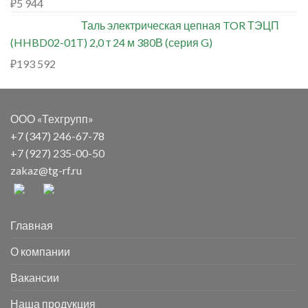
₽
5 944
Таль электрическая цепная TOR ТЭЦП
(HHBD02-01T) 2,0 т 24 м 380В (серия G)
₽
193 592
ООО «Техгрупп»
+7 (347) 246-67-78
+7 (927) 235-00-50
zakaz@tg-rf.ru
Главная
О компании
Вакансии
Наша продукция