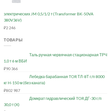
электрических JM 0,5/1/2 т (Transformer BK-50VA
380V36V)
₽
2 246
ТОВАРЫ
Таль ручная червячная стационарная ТРЧ
1,0 т 6 м ВБИ
₽
90 366
Лебедка барабанная TOR ТЛ-8Т г/п 8000
кг H-150 м (без каната)
₽
802 987
Домкрат гидравлический TOR ДГ-30 г/п
30,0 т (X)