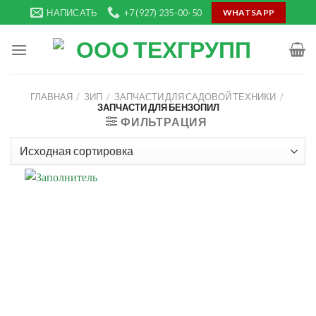
Skip
НАПИСАТЬ
+7 (927) 235-00-50
WHATSAPP
to
content
ГЛАВНАЯ
/
ЗИП
/
ЗАПЧАСТИ ДЛЯ САДОВОЙ ТЕХНИКИ
/
ЗАПЧАСТИ ДЛЯ БЕНЗОПИЛ
ФИЛЬТРАЦИЯ