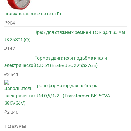
полиуретановое на ось (F)
₽
904
Крюк для стяжных ремней TOR 3,0 т 35 мм
JK35301 (Q)
₽
147
Тормоз двигателя подъёма к тали
электрической CD 5т (Brake disc 29*ф27cm)
₽
2 541
Трансформатор для лебедок
электрических JM 0,5/1/2 т (Transformer BK-50VA
380V36V)
₽
2 246
ТОВАРЫ