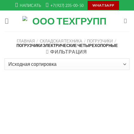
Skip
НАПИСАТЬ
+7 (927) 235-00-50
WHATSAPP
to
content
ГЛАВНАЯ
/
СКЛАДСКАЯ ТЕХНИКА
/
ПОГРУЗЧИКИ
/
ПОГРУЗЧИКИ ЭЛЕКТРИЧЕСКИЕ ЧЕТЫРЕХОПОРНЫЕ
ФИЛЬТРАЦИЯ