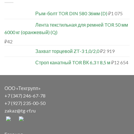
Рым-болт TOR DIN 580 36мм (D)
₽
1 075
Лента текстильная для ремней TOR 50 мм
6000 кг (оранжевый) (Q)
₽
42
Захват торцевой ZT-3 1,0/2,0
₽
2 919
Строп канатный TOR ВК 6,3 т 8,5 м
₽
12 654
ООО «Техгрупп»
+7 (347) 246-67-78
+7 (927) 235-00-50
zakaz@tg-rf.ru