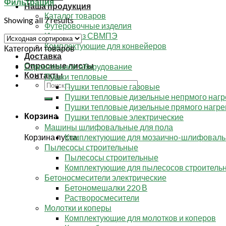
Фильтрация
Наша продукция
Каталог товаров
Showing all 7 results
Футеровочные изделия
Изделия из СВМПЭ
Комплектующие для конвейеров
Категории товаров
Доставка
Опросные листы
Строительное оборудование
Контакты
Пушки тепловые
Искать:
Пушки тепловые газовые
Пушки тепловые дизельные непрмого нагр
Пушки тепловые дизельные прямого нагре
Корзина
Пушки тепловые электрические
Машины шлифовальные для пола
Корзина пуста.
Комплектующие для мозаично-шлифовал
Пылесосы строительные
Пылесосы строительные
Комплектующие для пылесосов строитель
Бетоносмесители электрические
Бетономешалки 220 В
Растворосмесители
Молотки и коперы
Комплектующие для молотков и коперов