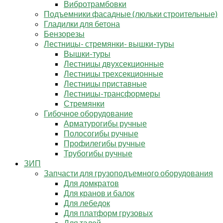
Вибротрамбовки
Подъемники фасадные (люльки строительные)
Гладилки для бетона
Бензорезы
Лестницы- стремянки- вышки-туры
Вышки-туры
Лестницы двухсекционные
Лестницы трехсекционные
Лестницы приставные
Лестницы-трансформеры
Стремянки
Гибочное оборудование
Арматурогибы ручные
Полосогибы ручные
Профилегибы ручные
Трубогибы ручные
ЗИП
Запчасти для грузоподъемного оборудования
Для домкратов
Для кранов и балок
Для лебедок
Для платформ грузовых
Для талей