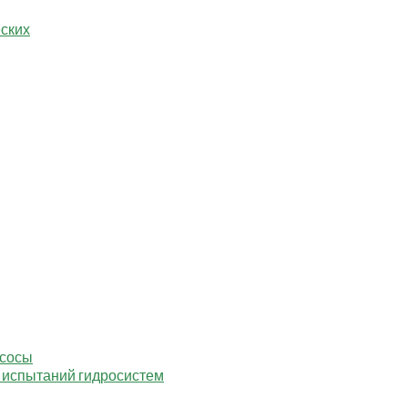
еских
асосы
 испытаний гидросистем