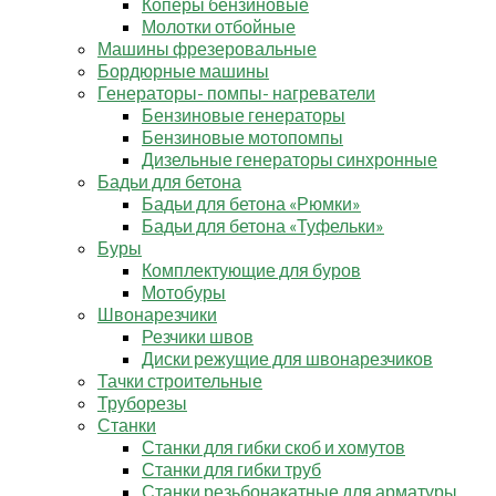
Коперы бензиновые
Молотки отбойные
Машины фрезеровальные
Бордюрные машины
Генераторы- помпы- нагреватели
Бензиновые генераторы
Бензиновые мотопомпы
Дизельные генераторы синхронные
Бадьи для бетона
Бадьи для бетона «Рюмки»
Бадьи для бетона «Туфельки»
Буры
Комплектующие для буров
Мотобуры
Швонарезчики
Резчики швов
Диски режущие для швонарезчиков
Тачки строительные
Труборезы
Станки
Станки для гибки скоб и хомутов
Станки для гибки труб
Станки резьбонакатные для арматуры