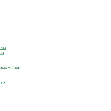
ева
ва
ьных машин
ных