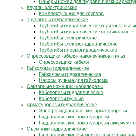
Наборы ножей для гидравлических армату
Клуппы электрические
Комплектующие для клуппов
Трубогибы гидравлические
Трубогибы гидравлические горизонтальны
Трубогибы гидравлические вертикальные
Трубогибы электрические
Трубогибы электрогидравлические
Трубогибы пневмогидравлические
Опрессовщики кабеля- наконечников- гильз
Опрессовщики кабеля
Гайколомы гидравлические
Гайколомы гидравлические
Насосы ручные для гайколома
Секторные ножницы- кабелерезы
Кабелерезы гидравлические
Кабелерезы ручные
Арматурорезы гидравлические
Электрогидравлические арматурорезы
Гидравлические арматурорезы
Гидравлические арматурорезы аккумулят
Съемники гидравлические
Гидравлические cъемники с выносным на