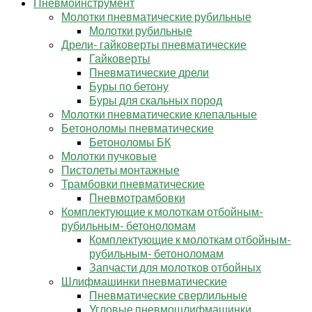
Пневмоинструмент
Молотки пневматические рубильные
Молотки рубильные
Дрели- гайковерты пневматические
Гайковерты
Пневматические дрели
Буры по бетону
Буры для скальных пород
Молотки пневматические клепальные
Бетоноломы пневматические
Бетоноломы БК
Молотки пучковые
Пистолеты монтажные
Трамбовки пневматические
Пневмотрамбовки
Комплектующие к молоткам отбойным-
рубильным- бетоноломам
Комплектующие к молоткам отбойным-
рубильным- бетоноломам
Запчасти для молотков отбойных
Шлифмашинки пневматические
Пневматические сверлильные
Угловые пневмошлифмашинки