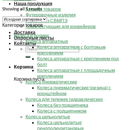
Наша продукция
Showing all 5 results
Каталог товаров
Футеровочные изделия
Изделия из СВМПЭ
Категории товаров
Комплектующие для конвейеров
Доставка
Колеса и ролики
Опросные листы
Колеса аппаратные
Контакты
Колеса аппаратные с болтовым
Искать:
креплением
Колеса аппаратные с креплением под
болт
Корзина
Колеса аппаратные с площадочным
креплением
Корзина пуста.
Колеса пневматические
Колеса пневматические (резина) с
кронштейном
Колеса для тележек гидравлических
Колеса без подшипника
Колеса с подшипником
Колеса цельнолитые
Колеса цельнолитые
пенополиуретановые