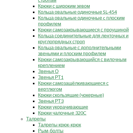
Крюки с широким зевом
Кольца овальные одиночные SL-454
Кольца овальные одиночные c плоским
профилем
Крюки самозакрывающиеся с проушиной
Кольца соединительные для ленточных и
круглопрядных строп
Кольца овальные с дополнительными
звеньями и плоским профилем
Крюки самозакрывающийся с вилочным
креплением
Звенья О
Звенья РТ1
Крюки самозащёлкивающиеся с
вертлюгом
Крюки скользящие (чокерные)
Звенья РТ3
Крюки укорачивающие
Крюки чалочные 320C
Талрепы
Талрепы крюк-крюк
Рым-болты