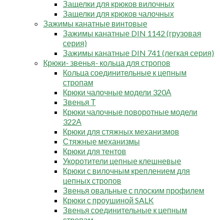
Защелки для крюков вилочных
Защелки для крюков чалочных
Зажимы канатные винтовые
Зажимы канатные DIN 1142 (грузовая
серия)
Зажимы канатные DIN 741 (легкая серия)
Крюки- звенья- кольца для стропов
Кольца соединительные к цепным
стропам
Крюки чалочные модели 320А
Звенья Т
Крюки чалочные поворотные модели
322А
Крюки для стяжных механизмов
Стяжные механизмы
Крюки для тентов
Укоротители цепные клешневые
Крюки с вилочным креплением для
цепных стропов
Звенья овальные с плоским профилем
Крюки с проушиной SALK
Звенья соединительные к цепным
стропам