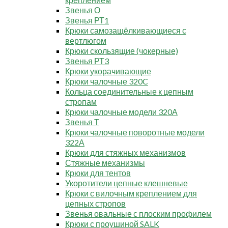
Звенья О
Звенья РТ1
Крюки самозащёлкивающиеся с
вертлюгом
Крюки скользящие (чокерные)
Звенья РТ3
Крюки укорачивающие
Крюки чалочные 320C
Кольца соединительные к цепным
стропам
Крюки чалочные модели 320А
Звенья Т
Крюки чалочные поворотные модели
322А
Крюки для стяжных механизмов
Стяжные механизмы
Крюки для тентов
Укоротители цепные клешневые
Крюки с вилочным креплением для
цепных стропов
Звенья овальные с плоским профилем
Крюки с проушиной SALK