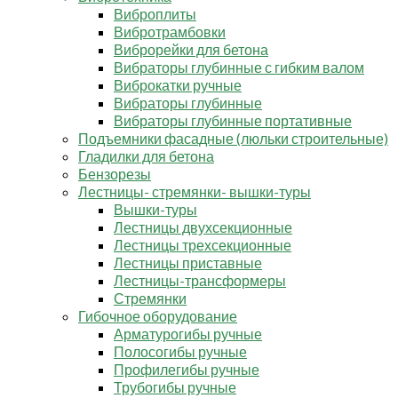
Виброплиты
Вибротрамбовки
Виброрейки для бетона
Вибраторы глубинные с гибким валом
Виброкатки ручные
Вибраторы глубинные
Вибраторы глубинные портативные
Подъемники фасадные (люльки строительные)
Гладилки для бетона
Бензорезы
Лестницы- стремянки- вышки-туры
Вышки-туры
Лестницы двухсекционные
Лестницы трехсекционные
Лестницы приставные
Лестницы-трансформеры
Стремянки
Гибочное оборудование
Арматурогибы ручные
Полосогибы ручные
Профилегибы ручные
Трубогибы ручные