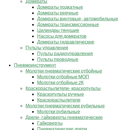
Домкраты
Домкраты подкатные
Домкраты реечные
Домкраты винтовые- автомобильные
Домкраты трансмиссионные
Цилиндры тянущие
Насосы для домкратов
Домкраты гидравлические
Пульты управления
Пульты радиоуправления
Пульты проводные
Пневмоинструмент
Молотки пневматические отбойные
Молотки отбойные МОП
Молотки отбойные 2К
Краскораспылители- краскопульты
Краскопульты ручные
Краскораспылители
Молотки пневматические рубильные
Молотки рубильные
Дрели- гайковерты пневматические
Гайковерты
Пневматические дрели