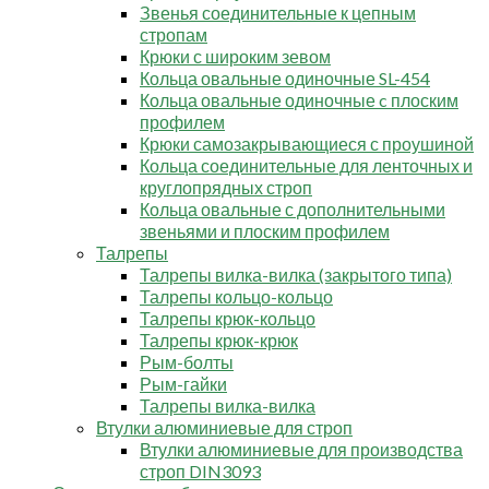
Звенья соединительные к цепным
стропам
Крюки с широким зевом
Кольца овальные одиночные SL-454
Кольца овальные одиночные c плоским
профилем
Крюки самозакрывающиеся с проушиной
Кольца соединительные для ленточных и
круглопрядных строп
Кольца овальные с дополнительными
звеньями и плоским профилем
Талрепы
Талрепы вилка-вилка (закрытого типа)
Талрепы кольцо-кольцо
Талрепы крюк-кольцо
Талрепы крюк-крюк
Рым-болты
Рым-гайки
Талрепы вилка-вилка
Втулки алюминиевые для строп
Втулки алюминиевые для производства
строп DIN3093