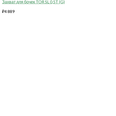
Захват для бочек TOR SL 0,5T (G)
₽
4 889