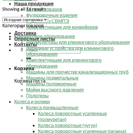
Наша продукция
Showing all 16 results
Каталог товаров
Футеровочные изделия
Изделия из СВМПЭ
Категории товаров
Комплектующие для конвейеров
Доставка
Клининговое оборудование
Опросные листы
Аккумуляторы для клинингового оборудования
Контакты
Зарядные устройства для клинингового
Искать:
оборудования
Комплектующие для клинингового
оборудования
Корзина
Машины для прочистки канализационных труб
Машины подметальные
Корзина пуста.
Машины поломоечные
Мойки высокого давления
Полотеры
Колеса и ролики
Колеса промышленные
Колеса поворотные усиленные
(полиуретан)
Колеса поворотные (чугун)
Колеса поворотные усиленные (резина)