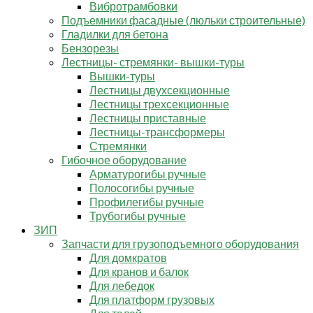
Вибротрамбовки
Подъемники фасадные (люльки строительные)
Гладилки для бетона
Бензорезы
Лестницы- стремянки- вышки-туры
Вышки-туры
Лестницы двухсекционные
Лестницы трехсекционные
Лестницы приставные
Лестницы-трансформеры
Стремянки
Гибочное оборудование
Арматурогибы ручные
Полосогибы ручные
Профилегибы ручные
Трубогибы ручные
ЗИП
Запчасти для грузоподъемного оборудования
Для домкратов
Для кранов и балок
Для лебедок
Для платформ грузовых