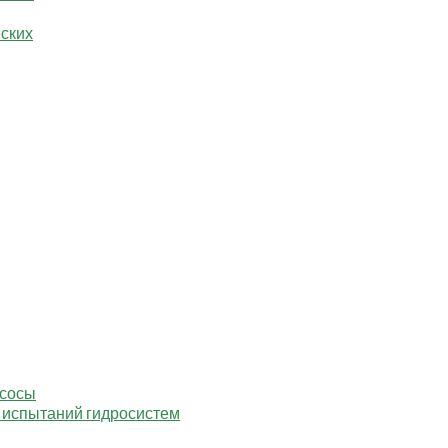
еских
асосы
 испытаний гидросистем