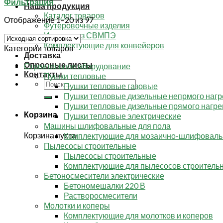
Фильтрация
Наша продукция
Каталог товаров
Отображение 1–20 из 97
Футеровочные изделия
Изделия из СВМПЭ
Комплектующие для конвейеров
Категории товаров
Доставка
Опросные листы
Строительное оборудование
Контакты
Пушки тепловые
Искать:
Пушки тепловые газовые
Пушки тепловые дизельные непрмого нагр
Пушки тепловые дизельные прямого нагре
Корзина
Пушки тепловые электрические
Машины шлифовальные для пола
Корзина пуста.
Комплектующие для мозаично-шлифовал
Пылесосы строительные
Пылесосы строительные
Комплектующие для пылесосов строитель
Бетоносмесители электрические
Бетономешалки 220 В
Растворосмесители
Молотки и коперы
Комплектующие для молотков и коперов