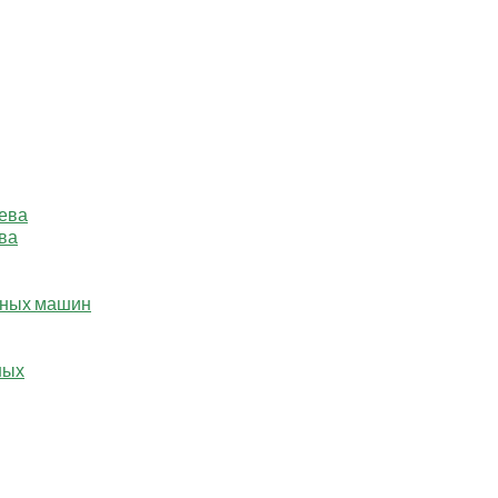
ева
ва
ьных машин
ных