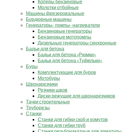
Коперы бензиновые
Молотки отбойные
Машины фрезеровальные
Бордюрные машины
Генераторы- помпы- нагреватели
Бензиновые генераторы
Бензиновые мотопомпы
Дизельные генераторы синхронные
Бадьи для бетона
Бадьи для бетона «Рюмки»
Бадьи для бетона «Туфельки»
Буры
Комплектующие для буров
Мотобуры
Швонарезчики
Резчики швов
Диски режущие для швонарезчиков
Тачки строительные
Труборезы
Станки
Станки для гибки скоб и хомутов
Станки для гибки труб
Станки резьбонакатные для арматуры