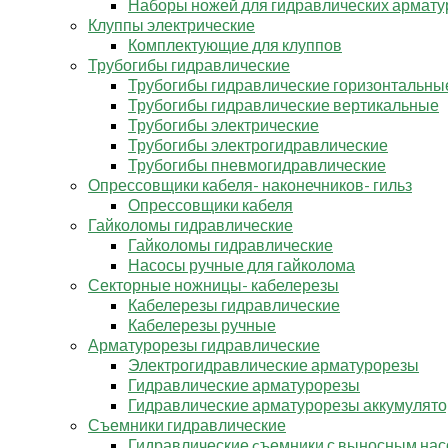
Наборы ножей для гидравлических армату
Клуппы электрические
Комплектующие для клуппов
Трубогибы гидравлические
Трубогибы гидравлические горизонтальны
Трубогибы гидравлические вертикальные
Трубогибы электрические
Трубогибы электрогидравлические
Трубогибы пневмогидравлические
Опрессовщики кабеля- наконечников- гильз
Опрессовщики кабеля
Гайколомы гидравлические
Гайколомы гидравлические
Насосы ручные для гайколома
Секторные ножницы- кабелерезы
Кабелерезы гидравлические
Кабелерезы ручные
Арматурорезы гидравлические
Электрогидравлические арматурорезы
Гидравлические арматурорезы
Гидравлические арматурорезы аккумулят
Съемники гидравлические
Гидравлические cъемники с выносным на