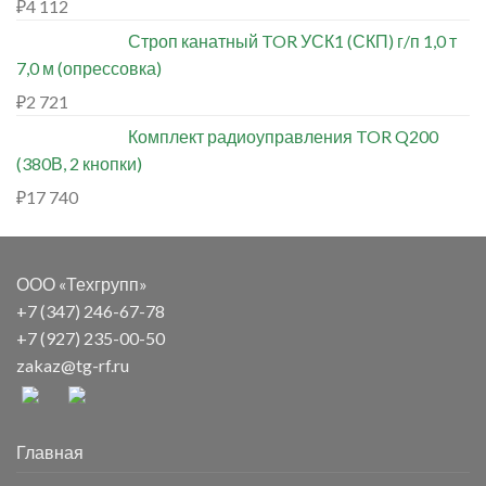
₽
4 112
Строп канатный TOR УСК1 (СКП) г/п 1,0 т
7,0 м (опрессовка)
₽
2 721
Комплект радиоуправления TOR Q200
(380В, 2 кнопки)
₽
17 740
ООО «Техгрупп»
+7 (347) 246-67-78
+7 (927) 235-00-50
zakaz@tg-rf.ru
Главная