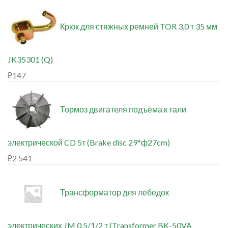
Крюк для стяжных ремней TOR 3,0 т 35 мм
JK35301 (Q)
₽
147
Тормоз двигателя подъёма к тали
электрической CD 5т (Brake disc 29*ф27cm)
₽
2 541
Трансформатор для лебедок
электрических JM 0,5/1/2 т (Transformer BK-50VA