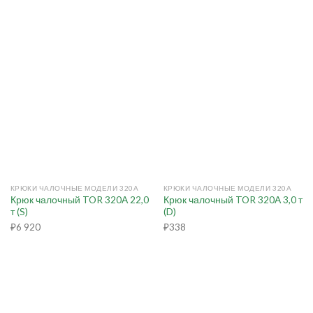
КРЮКИ ЧАЛОЧНЫЕ МОДЕЛИ 320А
КРЮКИ ЧАЛОЧНЫЕ МОДЕЛИ 320А
Крюк чалочный TOR 320А 22,0
Крюк чалочный TOR 320А 3,0 т
т (S)
(D)
₽
6 920
₽
338