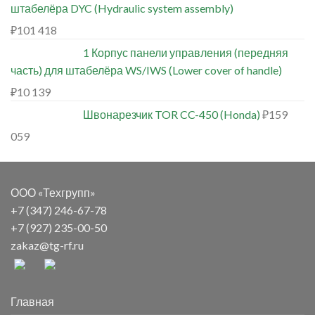
штабелёра DYC (Hydraulic system assembly)
₽
101 418
1 Корпус панели управления (передняя
часть) для штабелёра WS/IWS (Lower cover of handle)
₽
10 139
Швонарезчик TOR CC-450 (Honda)
₽
159
059
ООО «Техгрупп»
+7 (347) 246-67-78
+7 (927) 235-00-50
zakaz@tg-rf.ru
Главная