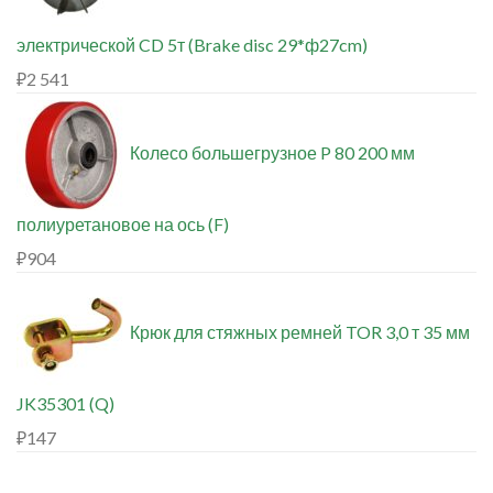
электрической CD 5т (Brake disc 29*ф27cm)
₽
2 541
Колесо большегрузное P 80 200 мм
полиуретановое на ось (F)
₽
904
Крюк для стяжных ремней TOR 3,0 т 35 мм
JK35301 (Q)
₽
147