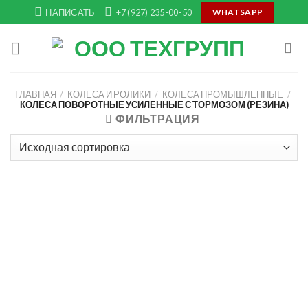
Skip
НАПИСАТЬ
+7 (927) 235-00-50
WHATSAPP
to
content
ГЛАВНАЯ
/
КОЛЕСА И РОЛИКИ
/
КОЛЕСА ПРОМЫШЛЕННЫЕ
/
КОЛЕСА ПОВОРОТНЫЕ УСИЛЕННЫЕ С ТОРМОЗОМ (РЕЗИНА)
ФИЛЬТРАЦИЯ