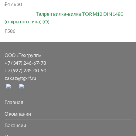
₽
47 630
Талреп вилка-вилка TOR М12 DIN1480
(открытого типа) (Q)
₽
586
ООО «Техгрупп»
+7 (347) 246-67-78
+7 (927) 235-00-50
zakaz@tg-rf.ru
Главная
О компании
Вакансии