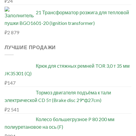
₽
24
21 Трансформатор розжига для тепловой
пушки BGO1601-20 (Ignition transformer)
₽
2 879
ЛУЧШИЕ ПРОДАЖИ
Крюк для стяжных ремней TOR 3,0 т 35 мм
JK35301 (Q)
₽
147
Тормоз двигателя подъёма к тали
электрической CD 5т (Brake disc 29*ф27cm)
₽
2 541
Колесо большегрузное P 80 200 мм
полиуретановое на ось (F)