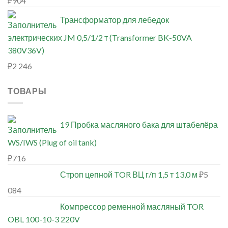
₽
904
Трансформатор для лебедок
электрических JM 0,5/1/2 т (Transformer BK-50VA
380V36V)
₽
2 246
ТОВАРЫ
19 Пробка масляного бака для штабелёра
WS/IWS (Plug of oil tank)
₽
716
Строп цепной TOR ВЦ г/п 1,5 т 13,0 м
₽
5
084
Компрессор ременной масляный TOR
OBL 100-10-3 220V