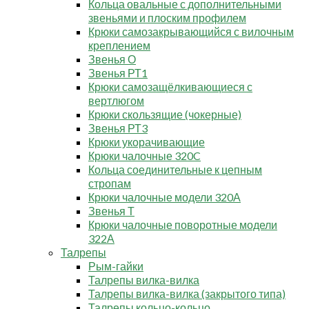
Кольца овальные с дополнительными
звеньями и плоским профилем
Крюки самозакрывающийся с вилочным
креплением
Звенья О
Звенья РТ1
Крюки самозащёлкивающиеся с
вертлюгом
Крюки скользящие (чокерные)
Звенья РТ3
Крюки укорачивающие
Крюки чалочные 320C
Кольца соединительные к цепным
стропам
Крюки чалочные модели 320А
Звенья Т
Крюки чалочные поворотные модели
322А
Талрепы
Рым-гайки
Талрепы вилка-вилка
Талрепы вилка-вилка (закрытого типа)
Талрепы кольцо-кольцо