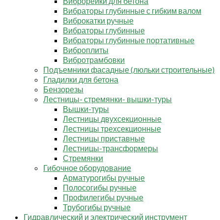
Виброрейки для бетона
Вибраторы глубинные с гибким валом
Виброкатки ручные
Вибраторы глубинные
Вибраторы глубинные портативные
Виброплиты
Вибротрамбовки
Подъемники фасадные (люльки строительные)
Гладилки для бетона
Бензорезы
Лестницы- стремянки- вышки-туры
Вышки-туры
Лестницы двухсекционные
Лестницы трехсекционные
Лестницы приставные
Лестницы-трансформеры
Стремянки
Гибочное оборудование
Арматурогибы ручные
Полосогибы ручные
Профилегибы ручные
Трубогибы ручные
Гидравлический и электрический инструмент