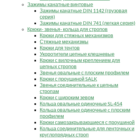
Зажимы канатные винтовые
Зажимы канатные DIN 1142 (грузовая
серия)
Зажимы канатные DIN 741 (легкая серия)
Крюки- звенья- кольца для стропов
Крюки для стяжных механизмов
Стяжные механизмы
Крюки для тентов
Укоротители цепные клешневые
Крюки с вилочным креплением для
цепных стропов
Звенья овальные с плоским профилем
Крюки с проушиной SALK
Звенья соединительные к цепным
стропам
Крюки с широким зевом
Кольца овальные одиночные SL-454
Кольца овальные одиночные c плоским
профилем
Крюки самозакрывающиеся с проушиной
Кольца соединительные для ленточных и
круглопрядных строп