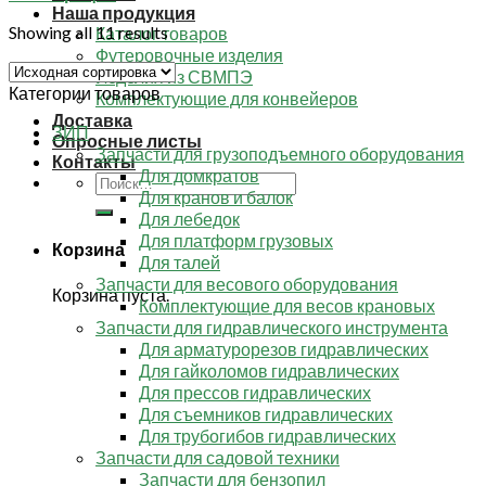
Наша продукция
Showing all 11 results
Каталог товаров
Футеровочные изделия
Изделия из СВМПЭ
Категории товаров
Комплектующие для конвейеров
Доставка
ЗИП
Опросные листы
Запчасти для грузоподъемного оборудования
Контакты
Для домкратов
Искать:
Для кранов и балок
Для лебедок
Для платформ грузовых
Корзина
Для талей
Запчасти для весового оборудования
Корзина пуста.
Комплектующие для весов крановых
Запчасти для гидравлического инструмента
Для арматурорезов гидравлических
Для гайколомов гидравлических
Для прессов гидравлических
Для съемников гидравлических
Для трубогибов гидравлических
Запчасти для садовой техники
Запчасти для бензопил