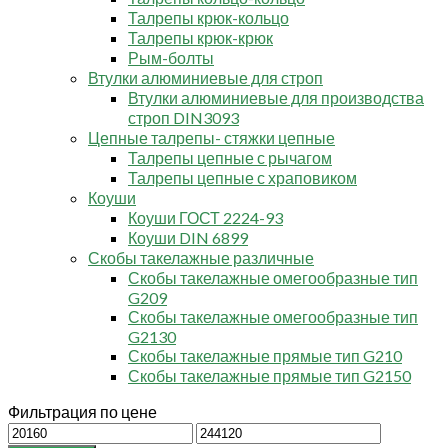
Талрепы крюк-кольцо
Талрепы крюк-крюк
Рым-болты
Втулки алюминиевые для строп
Втулки алюминиевые для производства
строп DIN3093
Цепные талрепы- стяжки цепные
Талрепы цепные с рычагом
Талрепы цепные с храповиком
Коуши
Коуши ГОСТ 2224-93
Коуши DIN 6899
Скобы такелажные различные
Скобы такелажные омегообразные тип
G209
Скобы такелажные омегообразные тип
G2130
Скобы такелажные прямые тип G210
Скобы такелажные прямые тип G2150
Фильтрация по цене
Минимальная
Максимальная