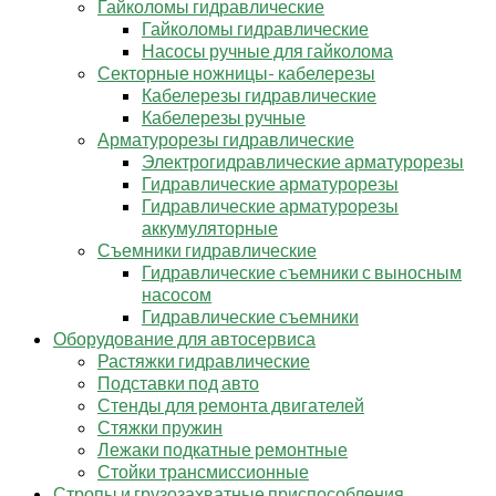
Гайколомы гидравлические
Гайколомы гидравлические
Насосы ручные для гайколома
Секторные ножницы- кабелерезы
Кабелерезы гидравлические
Кабелерезы ручные
Арматурорезы гидравлические
Электрогидравлические арматурорезы
Гидравлические арматурорезы
Гидравлические арматурорезы
аккумуляторные
Съемники гидравлические
Гидравлические cъемники с выносным
насосом
Гидравлические съемники
Оборудование для автосервиса
Растяжки гидравлические
Подставки под авто
Стенды для ремонта двигателей
Стяжки пружин
Лежаки подкатные ремонтные
Стойки трансмиссионные
Стропы и грузозахватные приспособления