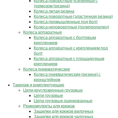
Колеса поворотные усиленные с
тормозом (резина)
Колеса литая резина
Колеса поворотные (эластичная резина)
Колеса промышленные под болт
Колеса неповоротные (полипропилен)
Колеса аппаратные
Колеса аппаратные с болтовым
креплением
Колеса аппаратные с креплением под
болт
Колеса аппаратные с площадочным
креплением
Колеса пневматические
Колеса пневматические (резина) с
кронштейном
Такелаж и комплектующие
Цепи круглозвенные грузовые
Цепи грузовые
Цепи грузовые оцинкованные
Ремкомплекты для крюков
Защелки для крюков вилочных
Защелки для крюков чалочных