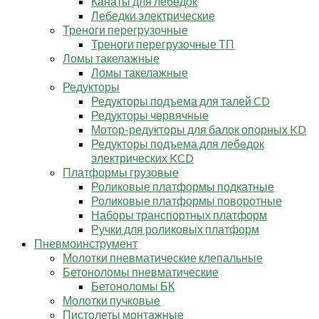
Канаты для лебедок
Лебедки электрические
Треноги перегрузочные
Треноги перегрузочные ТП
Ломы такелажные
Ломы такелажные
Редукторы
Редукторы подъема для талей CD
Редукторы червячные
Мотор-редукторы для балок опорных KD
Редукторы подъема для лебедок
электрических KCD
Платформы грузовые
Роликовые платформы подкатные
Роликовые платформы поворотные
Наборы транспортных платформ
Ручки для роликовых платформ
Пневмоинструмент
Молотки пневматические клепальные
Бетоноломы пневматические
Бетоноломы БК
Молотки пучковые
Пистолеты монтажные