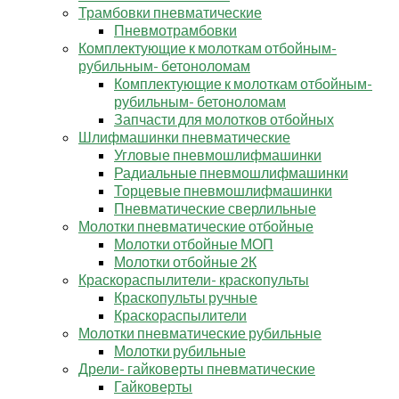
Трамбовки пневматические
Пневмотрамбовки
Комплектующие к молоткам отбойным-
рубильным- бетоноломам
Комплектующие к молоткам отбойным-
рубильным- бетоноломам
Запчасти для молотков отбойных
Шлифмашинки пневматические
Угловые пневмошлифмашинки
Радиальные пневмошлифмашинки
Торцевые пневмошлифмашинки
Пневматические сверлильные
Молотки пневматические отбойные
Молотки отбойные МОП
Молотки отбойные 2К
Краскораспылители- краскопульты
Краскопульты ручные
Краскораспылители
Молотки пневматические рубильные
Молотки рубильные
Дрели- гайковерты пневматические
Гайковерты