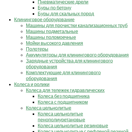
Пневматические дрели
Буры по бетону
Буры для скальных пород
Клининговое оборудование
Машины для прочистки канализационных труб
Машины подметальные
Машины поломоечные
Мойки высокого давления
Полотеры
Аккумуляторы для клинингового оборудования
Зарядные устройства для клинингового
оборудования
Комплектующие для клинингового
оборудования
Колеса и ролики
Колеса для тележек гидравлических
Колеса без подшипника
Колеса с подшипником
Колеса цельнолитые
Колеса цельнолитые
пенополиуретановые
Колеса цельнолитые резиновые
Колеса цельнолитые с рефленой резиной