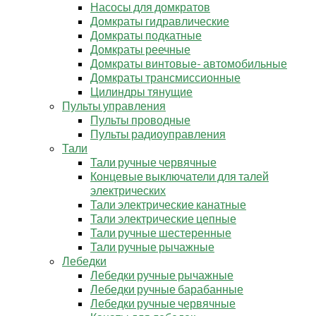
Насосы для домкратов
Домкраты гидравлические
Домкраты подкатные
Домкраты реечные
Домкраты винтовые- автомобильные
Домкраты трансмиссионные
Цилиндры тянущие
Пульты управления
Пульты проводные
Пульты радиоуправления
Тали
Тали ручные червячные
Концевые выключатели для талей
электрических
Тали электрические канатные
Тали электрические цепные
Тали ручные шестеренные
Тали ручные рычажные
Лебедки
Лебедки ручные рычажные
Лебедки ручные барабанные
Лебедки ручные червячные